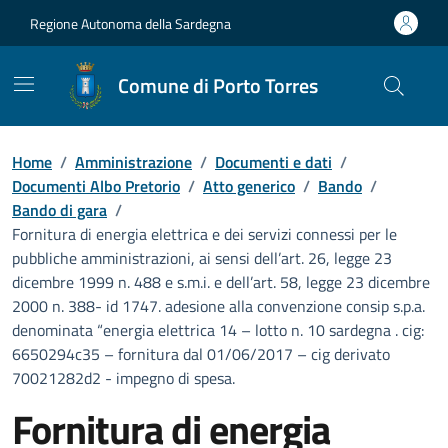
Vai ai contenuti
Vai al Footer
Regione Autonoma della Sardegna
Comune di Porto Torres
Home
/
Amministrazione
/
Documenti e dati
/
Documenti Albo Pretorio
/
Atto generico
/
Bando
/
Bando di gara
/
Fornitura di energia elettrica e dei servizi connessi per le
pubbliche amministrazioni, ai sensi dell’art. 26, legge 23
dicembre 1999 n. 488 e s.m.i. e dell’art. 58, legge 23 dicembre
2000 n. 388- id 1747. adesione alla convenzione consip s.p.a.
denominata “energia elettrica 14 – lotto n. 10 sardegna . cig:
6650294c35 – fornitura dal 01/06/2017 – cig derivato
70021282d2 - impegno di spesa.
Fornitura di energia