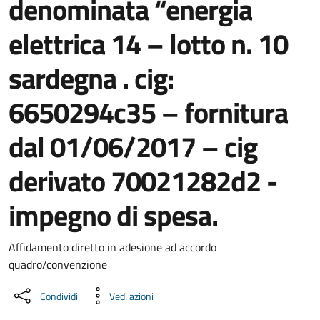
denominata “energia
elettrica 14 – lotto n. 10
sardegna . cig:
6650294c35 – fornitura
dal 01/06/2017 – cig
derivato 70021282d2 -
impegno di spesa.
Dettaglio del documento
Affidamento diretto in adesione ad accordo
quadro/convenzione
Condividi
Vedi azioni