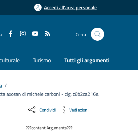
Accedi all'area personale
su
Cerca
culturale
Turismo
Tutti gli argomenti
a
/
 ditta axosan di michele carboni - cig: z8b2ca216e.
Condividi
Vedi azioni
???content.Arguments???: