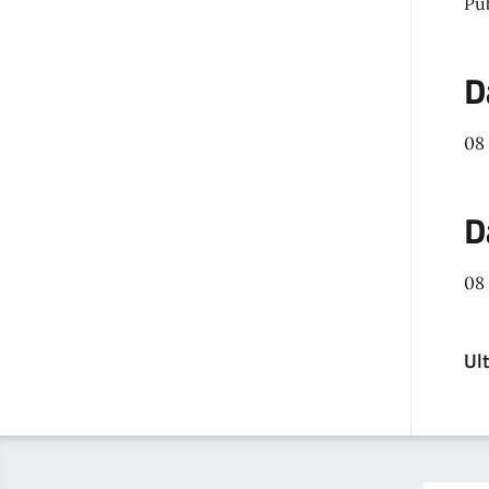
Pu
D
08
D
08
Ul