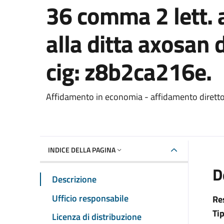
36 comma 2 lett. 
alla ditta axosan 
cig: z8b2ca216e.
Dettaglio del documento
Affidamento in economia - affidamento dirett
INDICE DELLA PAGINA
D
Descrizione
Ufficio responsabile
Re
Ti
Licenza di distribuzione