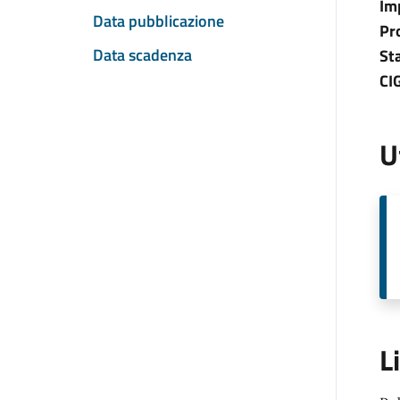
Im
Data pubblicazione
Pr
Data scadenza
St
CI
U
L