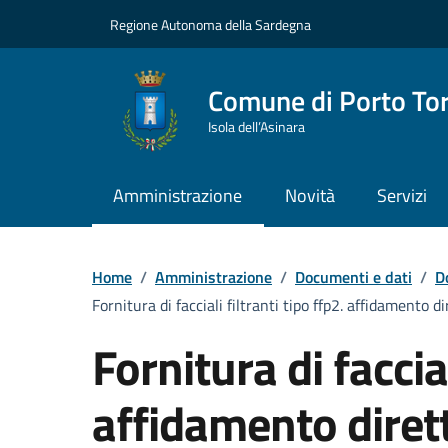
Vai ai contenuti
Vai al Footer
Regione Autonoma della Sardegna
Comune di Porto To
Isola dell’Asinara
Amministrazione
Novità
Servizi
Home
/
Amministrazione
/
Documenti e dati
/
D
Fornitura di facciali filtranti tipo ffp2. affidamento 
Fornitura di faccial
affidamento diretto