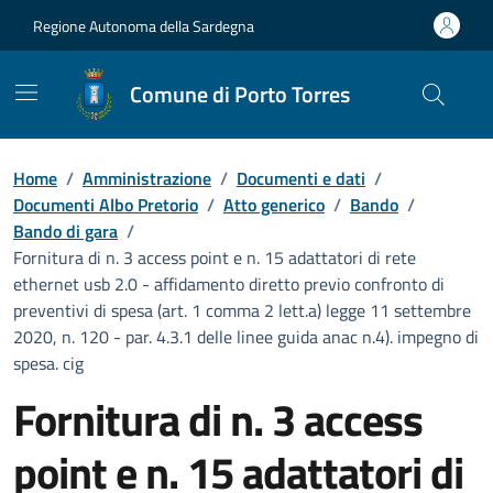
Vai ai contenuti
Vai al Footer
Regione Autonoma della Sardegna
Comune di Porto Torres
Home
/
Amministrazione
/
Documenti e dati
/
Documenti Albo Pretorio
/
Atto generico
/
Bando
/
Bando di gara
/
Fornitura di n. 3 access point e n. 15 adattatori di rete
ethernet usb 2.0 - affidamento diretto previo confronto di
preventivi di spesa (art. 1 comma 2 lett.a) legge 11 settembre
2020, n. 120 - par. 4.3.1 delle linee guida anac n.4). impegno di
spesa. cig
Fornitura di n. 3 access
point e n. 15 adattatori di