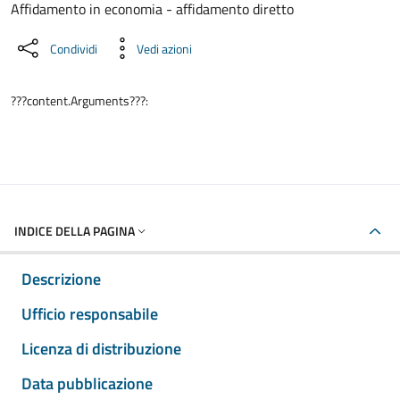
Dettaglio del documento
Affidamento in economia - affidamento diretto
Condividi
Vedi azioni
???content.Arguments???:
INDICE DELLA PAGINA
Descrizione
Ufficio responsabile
Licenza di distribuzione
Data pubblicazione