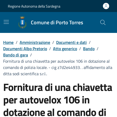
Vai ai contenuti
Vai al Footer
Regione Autonoma della Sardegna
Comune di Porto Torres
Home
/
Amministrazione
/
Documenti e dati
/
Documenti Albo Pretorio
/
Atto generico
/
Bando
/
Bando di gara
/
Fornitura di una chiavetta per autovelox 106 in dotazione al
comando di polizia locale. - cig z7d2e44933. . affidamento alla
ditta sodi scientifica s.r.l..
Fornitura di una chiavetta
per autovelox 106 in
dotazione al comando di