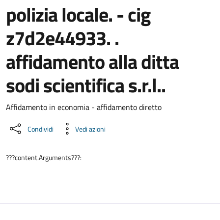
polizia locale. - cig
z7d2e44933. .
affidamento alla ditta
sodi scientifica s.r.l..
Dettaglio del documento
Affidamento in economia - affidamento diretto
Condividi
Vedi azioni
???content.Arguments???: