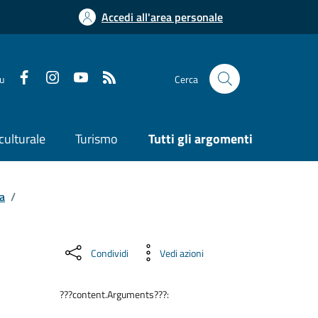
Accedi all'area personale
su
Cerca
culturale
Turismo
Tutti gli argomenti
a
/
Condividi
Vedi azioni
???content.Arguments???: