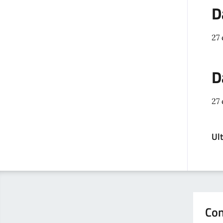
D
27
D
27
Ul
Con