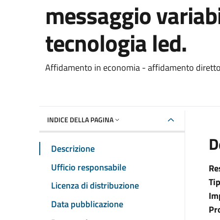
messaggio variabi
tecnologia led.
Dettaglio del documento
Affidamento in economia - affidamento dirett
INDICE DELLA PAGINA
D
Descrizione
Ufficio responsabile
Re
Ti
Licenza di distribuzione
Im
Data pubblicazione
Pr