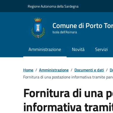
Vai ai contenuti
Vai al Footer
Regione Autonoma della Sardegna
Comune di Porto To
Isola dell’Asinara
Amministrazione
Novità
Servizi
Home
/
Amministrazione
/
Documenti e dati
/
D
Fornitura di una postazione informativa tramite pann
Fornitura di una 
informativa trami