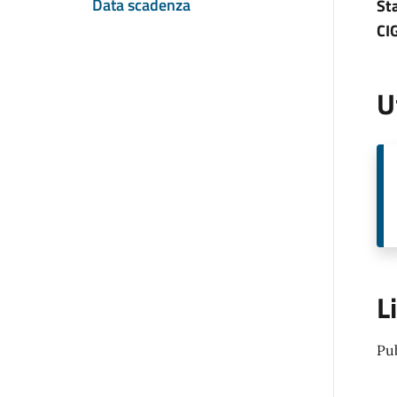
Data scadenza
St
CI
U
L
Pu