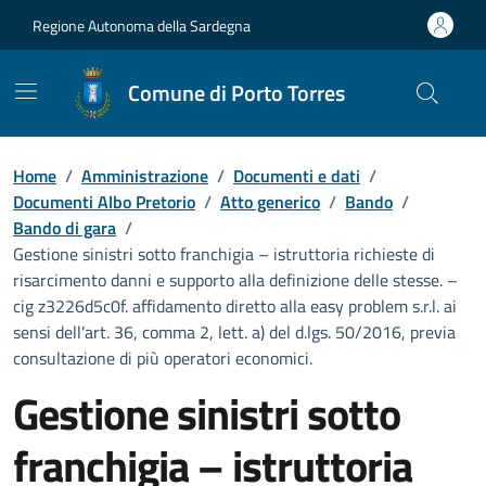
Vai ai contenuti
Vai al Footer
Regione Autonoma della Sardegna
Comune di Porto Torres
Home
/
Amministrazione
/
Documenti e dati
/
Documenti Albo Pretorio
/
Atto generico
/
Bando
/
Bando di gara
/
Gestione sinistri sotto franchigia – istruttoria richieste di
risarcimento danni e supporto alla definizione delle stesse. –
cig z3226d5c0f. affidamento diretto alla easy problem s.r.l. ai
sensi dell'art. 36, comma 2, lett. a) del d.lgs. 50/2016, previa
consultazione di più operatori economici.
Gestione sinistri sotto
franchigia – istruttoria