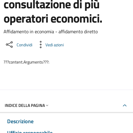
consultazione di più
operatori economici.
Dettaglio del documento
Affidamento in economia - affidamento diretto
Condividi
Vedi azioni
???content.Arguments???:
INDICE DELLA PAGINA
Descrizione
Ufficio responsabile