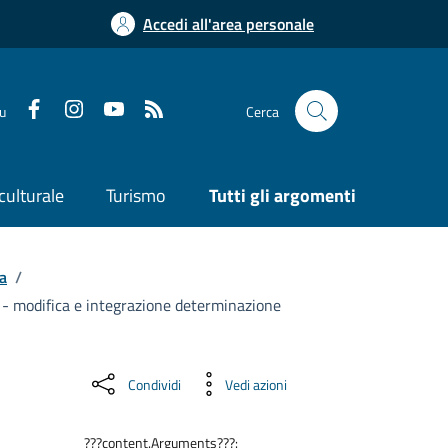
Accedi all'area personale
su
Cerca
culturale
Turismo
Tutti gli argomenti
a
/
3 - modifica e integrazione determinazione
Condividi
Vedi azioni
???content.Arguments???: