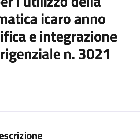
r l'utilizzo della
matica icaro anno
ica e integrazione
rigenziale n. 3021
o
escrizione