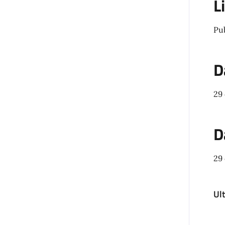
L
Pu
D
29
D
29
Ul