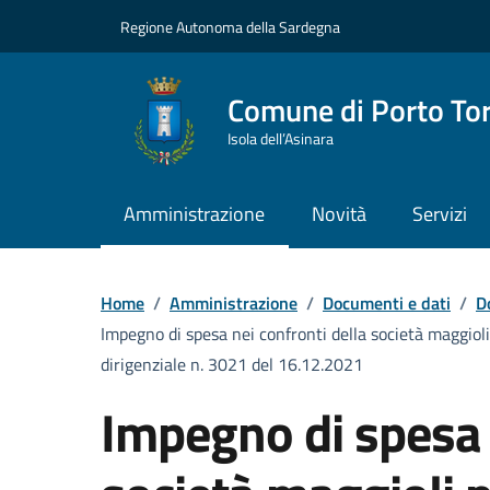
Vai ai contenuti
Vai al Footer
Regione Autonoma della Sardegna
Comune di Porto To
Isola dell’Asinara
Amministrazione
Novità
Servizi
Home
/
Amministrazione
/
Documenti e dati
/
D
Impegno di spesa nei confronti della società maggiol
dirigenziale n. 3021 del 16.12.2021
Impegno di spesa 