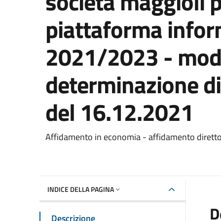
società maggioli pe
piattaforma infor
2021/2023 - modif
determinazione di
del 16.12.2021
Dettaglio del documento
Affidamento in economia - affidamento dirett
INDICE DELLA PAGINA
D
Descrizione