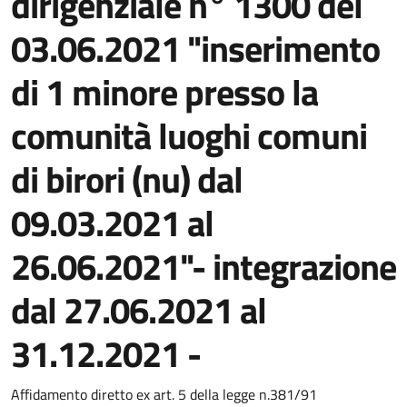
dirigenziale n° 1300 del
03.06.2021 "inserimento
di 1 minore presso la
comunità luoghi comuni
di birori (nu) dal
09.03.2021 al
26.06.2021"- integrazione
dal 27.06.2021 al
31.12.2021 -
Dettaglio del documento
Affidamento diretto ex art. 5 della legge n.381/91