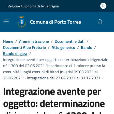
Vai ai contenuti
Vai al Footer
Regione Autonoma della Sardegna
Comune di Porto Torres
Home
/
Amministrazione
/
Documenti e dati
/
Documenti Albo Pretorio
/
Atto generico
/
Bando
/
Bando di gara
/
Integrazione avente per oggetto: determinazione dirigenziale
n° 1300 del 03.06.2021 "inserimento di 1 minore presso la
comunità luoghi comuni di birori (nu) dal 09.03.2021 al
26.06.2021"- integrazione dal 27.06.2021 al 31.12.2021 -
Integrazione avente per
oggetto: determinazione