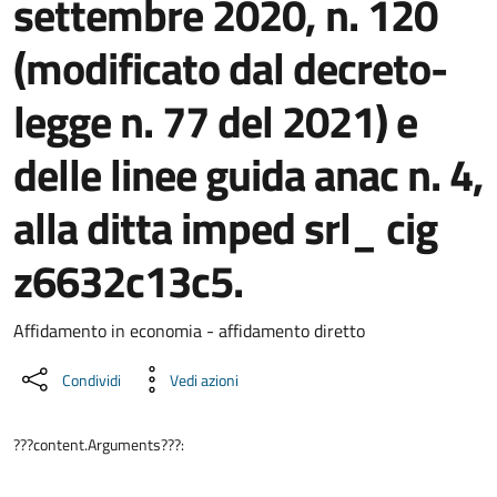
settembre 2020, n. 120
(modificato dal decreto-
legge n. 77 del 2021) e
delle linee guida anac n. 4,
alla ditta imped srl_ cig
z6632c13c5.
Dettaglio del documento
Affidamento in economia - affidamento diretto
Condividi
Vedi azioni
???content.Arguments???: