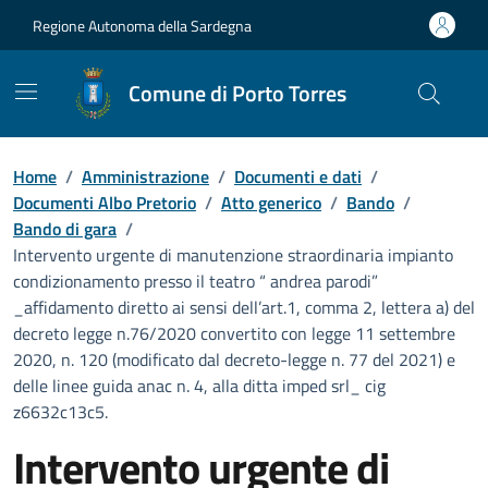
Vai ai contenuti
Vai al Footer
Regione Autonoma della Sardegna
Comune di Porto Torres
Home
/
Amministrazione
/
Documenti e dati
/
Documenti Albo Pretorio
/
Atto generico
/
Bando
/
Bando di gara
/
Intervento urgente di manutenzione straordinaria impianto
condizionamento presso il teatro “ andrea parodi”
_affidamento diretto ai sensi dell’art.1, comma 2, lettera a) del
decreto legge n.76/2020 convertito con legge 11 settembre
2020, n. 120 (modificato dal decreto-legge n. 77 del 2021) e
delle linee guida anac n. 4, alla ditta imped srl_ cig
z6632c13c5.
Intervento urgente di