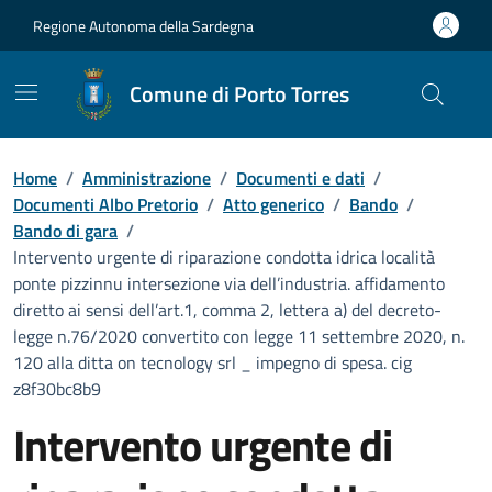
Vai ai contenuti
Vai al Footer
Regione Autonoma della Sardegna
Comune di Porto Torres
Home
/
Amministrazione
/
Documenti e dati
/
Documenti Albo Pretorio
/
Atto generico
/
Bando
/
Bando di gara
/
Intervento urgente di riparazione condotta idrica località
ponte pizzinnu intersezione via dell’industria. affidamento
diretto ai sensi dell’art.1, comma 2, lettera a) del decreto-
legge n.76/2020 convertito con legge 11 settembre 2020, n.
120 alla ditta on tecnology srl _ impegno di spesa. cig
z8f30bc8b9
Intervento urgente di