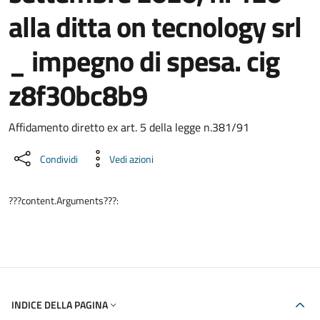
alla ditta on tecnology srl
_ impegno di spesa. cig
z8f30bc8b9
Dettaglio del documento
Affidamento diretto ex art. 5 della legge n.381/91
Condividi
Vedi azioni
???content.Arguments???:
INDICE DELLA PAGINA