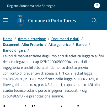
Vai ai contenuti
Vai al Footer
Regione Autonoma della Sardegna
Comune di Porto Torres
Home
/
Amministrazione
/
Documenti e dati
/
Documenti Albo Pretorio
/
Atto generico
/
Bando
/
Bando di gara
/
Lavori di manutenzione degli impianti di atletica leggera ai fini
dell'omologazione. cup i27h21006580004. servizi di
ingegneria e architettura. affidamento diretto previo
confronto di preventivi di spesa (art. 1 co. 2 lett.a) legge
11/09/2020, n. 120, modificata dalla legge n. 108/2021, e
linee guida anac n. 4, par. 4.3.1 e n. 1, capo iv punto 1.3) allo
studio tecnico cofano porcu ingegneri associati - cig
z7b34969f0 - e prenotazione somme.