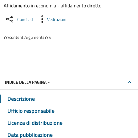
Dettaglio del documento
Affidamento in economia - affidamento diretto
Condividi
Vedi azioni
???content.Arguments???:
INDICE DELLA PAGINA
Descrizione
Ufficio responsabile
Licenza di distribuzione
Data pubblicazione