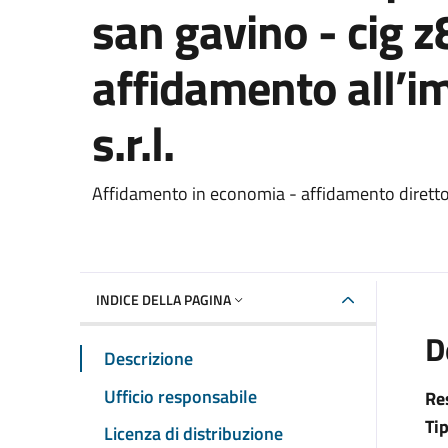
san gavino - cig 
affidamento all’im
s.r.l.
Dettaglio del documento
Affidamento in economia - affidamento dirett
INDICE DELLA PAGINA
D
Descrizione
Ufficio responsabile
Re
Ti
Licenza di distribuzione