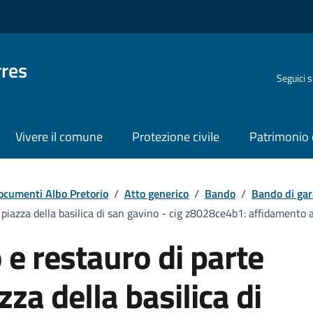
rres
Seguici 
Vivere il comune
Protezione civile
Patrimonio 
ocumenti Albo Pretorio
/
Atto generico
/
Bando
/
Bando di gar
 piazza della basilica di san gavino - cig z8028ce4b1: affidamento all
o e restauro di parte
za della basilica di