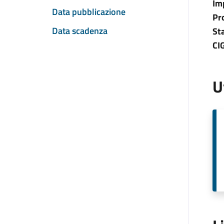
Im
Data pubblicazione
Pr
Data scadenza
St
CI
U