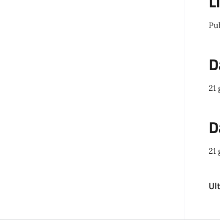
L
Pu
D
21
D
21
Ul