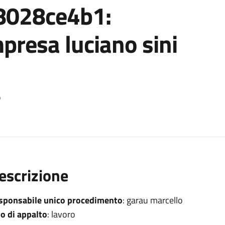
z8028ce4b1:
presa luciano sini
o
escrizione
sponsabile unico procedimento
: garau marcello
po di appalto
: lavoro