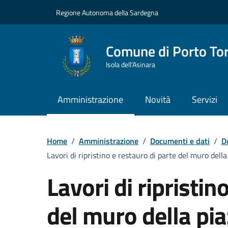
Vai ai contenuti
Vai al Footer
Regione Autonoma della Sardegna
Comune di Porto To
Isola dell’Asinara
Amministrazione
Novità
Servizi
Home
/
Amministrazione
/
Documenti e dati
/
D
Lavori di ripristino e restauro di parte del muro della
Lavori di ripristin
del muro della piaz