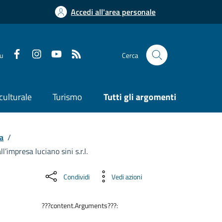
Accedi all'area personale
su
Cerca
culturale
Turismo
Tutti gli argomenti
a
/
’impresa luciano sini s.r.l.
Condividi
Vedi azioni
???content.Arguments???: