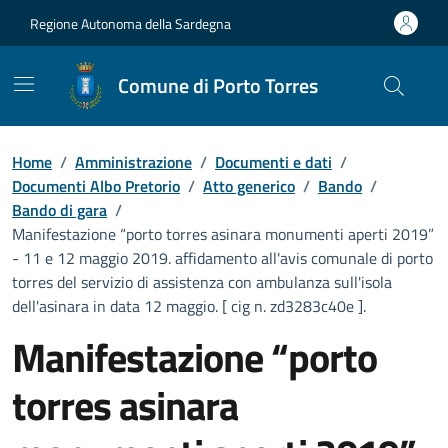
Vai ai contenuti
Vai al Footer
Regione Autonoma della Sardegna
Comune di Porto Torres
Home
/
Amministrazione
/
Documenti e dati
/
Documenti Albo Pretorio
/
Atto generico
/
Bando
/
Bando di gara
/
Manifestazione “porto torres asinara monumenti aperti 2019”
- 11 e 12 maggio 2019. affidamento all'avis comunale di porto
torres del servizio di assistenza con ambulanza sull'isola
dell'asinara in data 12 maggio. [ cig n. zd3283c40e ].
Manifestazione “porto
torres asinara