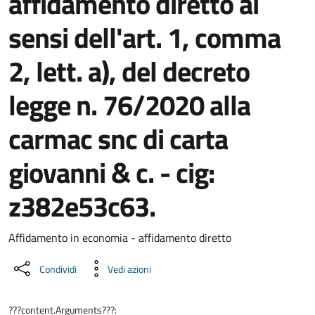
affidamento diretto ai
sensi dell'art. 1, comma
2, lett. a), del decreto
legge n. 76/2020 alla
carmac snc di carta
giovanni & c. - cig:
z382e53c63.
Dettaglio del documento
Affidamento in economia - affidamento diretto
Condividi
Vedi azioni
???content.Arguments???: