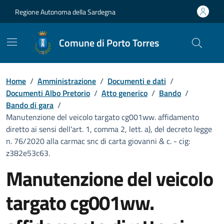
Vai ai contenuti
Vai al Footer
Regione Autonoma della Sardegna
Comune di Porto Torres
Home
/
Amministrazione
/
Documenti e dati
/
Documenti Albo Pretorio
/
Atto generico
/
Bando
/
Bando di gara
/
Manutenzione del veicolo targato cg001ww. affidamento
diretto ai sensi dell'art. 1, comma 2, lett. a), del decreto legge
n. 76/2020 alla carmac snc di carta giovanni & c. - cig:
z382e53c63.
Manutenzione del veicolo
targato cg001ww.