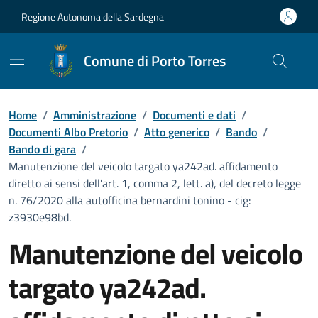
Vai ai contenuti
Vai al Footer
Regione Autonoma della Sardegna
Comune di Porto Torres
Home
/
Amministrazione
/
Documenti e dati
/
Documenti Albo Pretorio
/
Atto generico
/
Bando
/
Bando di gara
/
Manutenzione del veicolo targato ya242ad. affidamento
diretto ai sensi dell'art. 1, comma 2, lett. a), del decreto legge
n. 76/2020 alla autofficina bernardini tonino - cig:
z3930e98bd.
Manutenzione del veicolo
targato ya242ad.