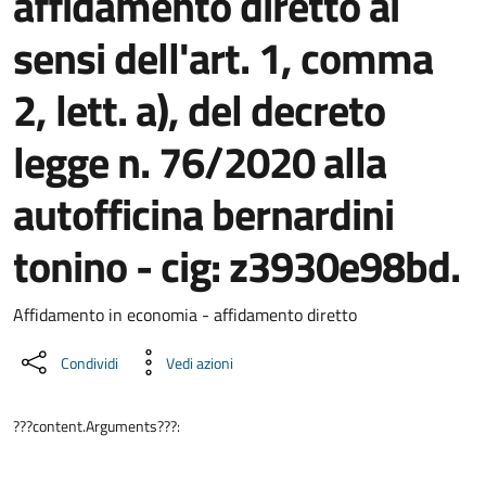
affidamento diretto ai
sensi dell'art. 1, comma
2, lett. a), del decreto
legge n. 76/2020 alla
autofficina bernardini
tonino - cig: z3930e98bd.
Dettaglio del documento
Affidamento in economia - affidamento diretto
Condividi
Vedi azioni
???content.Arguments???: