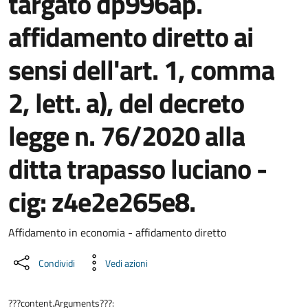
targato dp996ap.
affidamento diretto ai
sensi dell'art. 1, comma
2, lett. a), del decreto
legge n. 76/2020 alla
ditta trapasso luciano -
cig: z4e2e265e8.
Dettaglio del documento
Affidamento in economia - affidamento diretto
Condividi
Vedi azioni
???content.Arguments???: