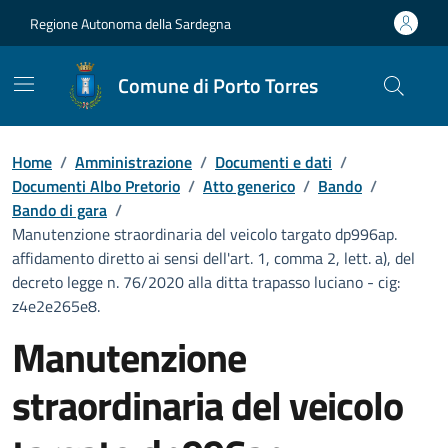
Vai ai contenuti
Vai al Footer
Regione Autonoma della Sardegna
Comune di Porto Torres
Home
/
Amministrazione
/
Documenti e dati
/
Documenti Albo Pretorio
/
Atto generico
/
Bando
/
Bando di gara
/
Manutenzione straordinaria del veicolo targato dp996ap.
affidamento diretto ai sensi dell'art. 1, comma 2, lett. a), del
decreto legge n. 76/2020 alla ditta trapasso luciano - cig:
z4e2e265e8.
Manutenzione
straordinaria del veicolo