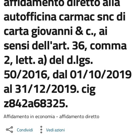
affidamento diretto alla
autofficina carmac snc di
carta giovanni & c., ai
sensi dell'art. 36, comma
2, lett. a) del d.lgs.
50/2016, dal 01/10/2019
al 31/12/2019. cig
z842a68325.
Dettaglio del documento
Affidamento in economia - affidamento diretto
Condividi
Vedi azioni