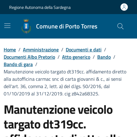
Vai ai contenuti
Vai al Footer
Regione Autonoma della Sardegna
Comune di Porto Torres
Home
/
Amministrazione
/
Documenti e dati
/
Documenti Albo Pretorio
/
Atto generico
/
Bando
/
Bando di gara
/
Manutenzione veicolo targato dt319cc. affidamento diretto
alla autofficina carmac snc di carta giovanni & c., ai sensi
dell'art. 36, comma 2, lett. a) del d.lgs. 50/2016, dal
01/10/2019 al 31/12/2019. cig z842a68325.
Manutenzione veicolo
targato dt319cc.