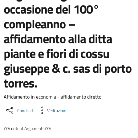
occasione del 100°
compleanno –
affidamento alla ditta
piante e fiori di cossu
giuseppe & c. sas di porto
torres.
Dettaglio del documento
Affidamento in economia - affidamento diretto
Condividi
Vedi azioni
???content.Arguments???: