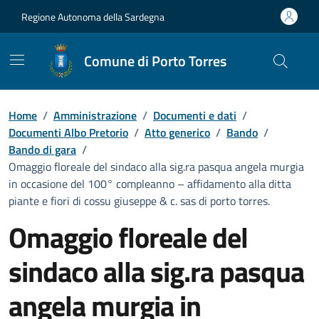
Vai ai contenuti
Vai al Footer
Regione Autonoma della Sardegna
Comune di Porto Torres
Home
/
Amministrazione
/
Documenti e dati
/
Documenti Albo Pretorio
/
Atto generico
/
Bando
/
Bando di gara
/
Omaggio floreale del sindaco alla sig.ra pasqua angela murgia
in occasione del 100° compleanno – affidamento alla ditta
piante e fiori di cossu giuseppe & c. sas di porto torres.
Omaggio floreale del
sindaco alla sig.ra pasqua
angela murgia in