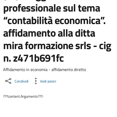
professionale sul tema
“contabilità economica”.
affidamento alla ditta
mira formazione srls - cig
n. z471b691fc
Dettaglio del documento
Affidamento in economia - affidamento diretto
Condividi
Vedi azioni
???content.Arguments???: