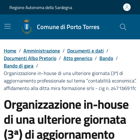
Vai ai contenuti
Vai al Footer
Regione Autonoma della Sardegna
Comune di Porto Torres
Home
/
Amministrazione
/
Documenti e dati
/
Documenti Albo Pretorio
/
Atto generico
/
Bando
/
Bando di gara
/
Organizzazione in-house di una ulteriore giornata (3ª) di
aggiornamento professionale sul tema “contabilità economica”.
affidamento alla ditta mira formazione srls - cig n. z471b691fc
Organizzazione in-house
di una ulteriore giornata
(3ª) di aggiornamento