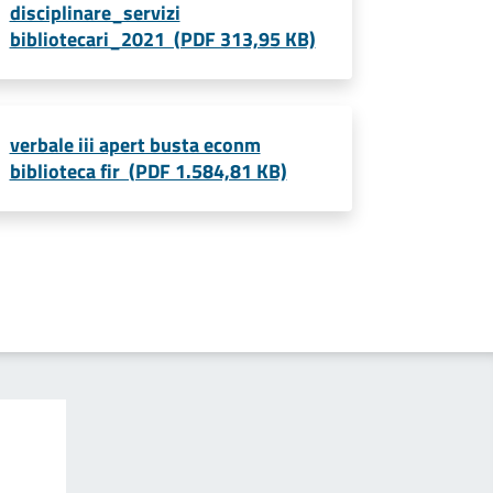
disciplinare_servizi
bibliotecari_2021 (PDF 313,95 KB)
verbale iii apert busta econm
biblioteca fir (PDF 1.584,81 KB)