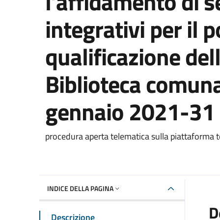
l’affidamento di se
integrativi per il
qualificazione del
Biblioteca comuna
gennaio 2021-31 
Dettaglio del documento
procedura aperta telematica sulla piattaforma 
INDICE DELLA PAGINA
D
Descrizione