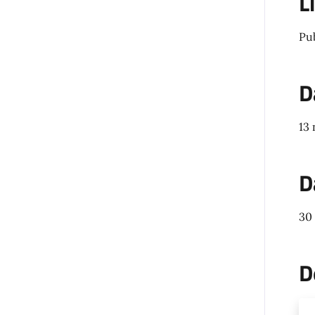
L
Pu
D
13
D
30
D