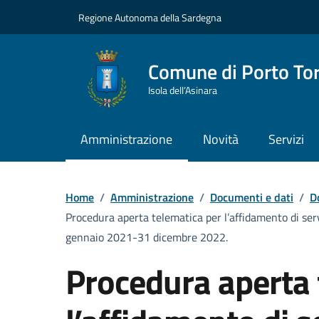
Vai ai contenuti
Vai al Footer
Regione Autonoma della Sardegna
Comune di Porto To
Isola dell’Asinara
Amministrazione
Novità
Servizi
Home
/
Amministrazione
/
Documenti e dati
/
D
Procedura aperta telematica per l’affidamento di serv
gennaio 2021-31 dicembre 2022.
Procedura aperta 