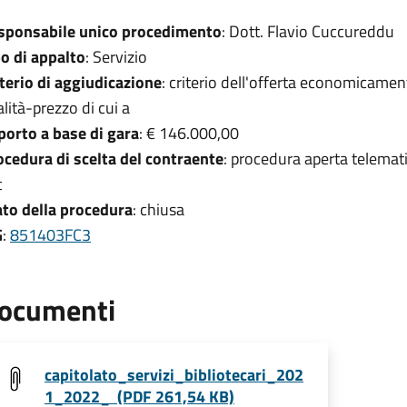
sponsabile unico procedimento
: Dott. Flavio Cuccureddu
po di appalto
: Servizio
iterio di aggiudicazione
: criterio dell'offerta economicamen
lità-prezzo di cui a
porto a base di gara
: € 146.000,00
ocedura di scelta del contraente
: procedura aperta telemat
t
ato della procedura
: chiusa
G
:
851403FC3
ocumenti
capitolato_servizi_bibliotecari_202
1_2022_ (PDF 261,54 KB)