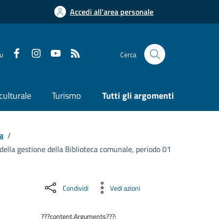
Accedi all'area personale
su
Cerca
culturale
Turismo
Tutti gli argomenti
a
/
e della gestione della Biblioteca comunale, periodo 01
Condividi
Vedi azioni
???content.Arguments???: