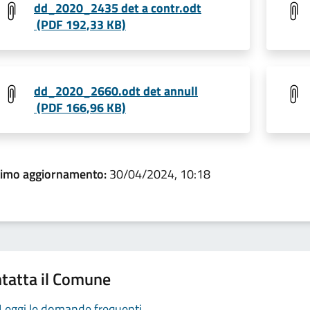
dd_2020_2435 det a contr.odt
(PDF 192,33 KB)
dd_2020_2660.odt det annull
(PDF 166,96 KB)
timo aggiornamento:
30/04/2024, 10:18
tatta il Comune
Leggi le domande frequenti