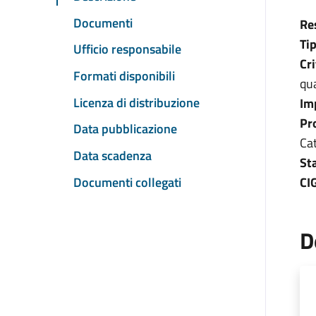
Documenti
Re
Ti
Ufficio responsabile
Cr
Formati disponibili
qua
Licenza di distribuzione
Im
Pr
Data pubblicazione
Ca
Data scadenza
St
Documenti collegati
CI
D