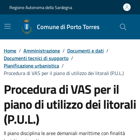
Vai ai contenuti
Vai al Footer
Regione Autonoma della Sardegna
Comune di Porto Torres
Home
/
Amministrazione
/
Documenti e dati
/
Documenti tecnici di supporto
/
Pianificazione urbanistica
/
Procedura di VAS per il piano di utilizzo dei litorali (P.U.L.)
Procedura di VAS per il
piano di utilizzo dei litorali
(P.U.L.)
Dettaglio del documento
Il piano disciplina le aree demaniali marittime con finalità