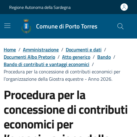
Vai ai contenuti
Vai al Footer
Regione Autonoma della Sardegna
Comune di Porto Torres
Home
/
Amministrazione
/
Documenti e dati
/
Documenti Albo Pretorio
/
Atto generico
/
Bando
/
Bando di contributi e vantaggi economici
/
Procedura per la concessione di contributi economici per
l’organizzazione della Giostra equestre - Anno 2026.
Procedura per la
concessione di contributi
economici per