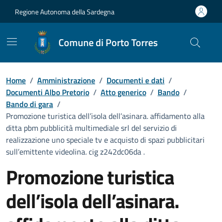
Vai ai contenuti
Vai al Footer
Regione Autonoma della Sardegna
Comune di Porto Torres
Home
/
Amministrazione
/
Documenti e dati
/
Documenti Albo Pretorio
/
Atto generico
/
Bando
/
Bando di gara
/
Promozione turistica dell’isola dell’asinara. affidamento alla
ditta pbm pubblicità multimediale srl del servizio di
realizzazione uno speciale tv e acquisto di spazi pubblicitari
sull’emittente videolina. cig z242dc06da .
Promozione turistica
dell’isola dell’asinara.