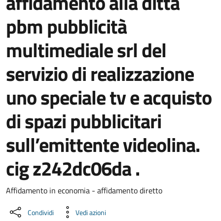
affidamento alla ditta
pbm pubblicità
multimediale srl del
servizio di realizzazione
uno speciale tv e acquisto
di spazi pubblicitari
sull’emittente videolina.
cig z242dc06da .
Dettaglio del documento
Affidamento in economia - affidamento diretto
Condividi
Vedi azioni