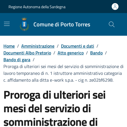
Vai ai contenuti
Vai al Footer
Regione Autonoma della Sardegna
Comune di Porto Torres
Home
/
Amministrazione
/
Documenti e dati
/
Documenti Albo Pretorio
/
Atto generico
/
Bando
/
Bando di gara
/
Proroga di ulteriori sei mesi del servizio di somministrazione di
lavoro temporaneo di n. 1 istruttore amministrativo categoria
c. affidamento alla ditta e-work s.p.a. - cig n. ze02bf6298.
Proroga di ulteriori sei
mesi del servizio di
somministrazione di