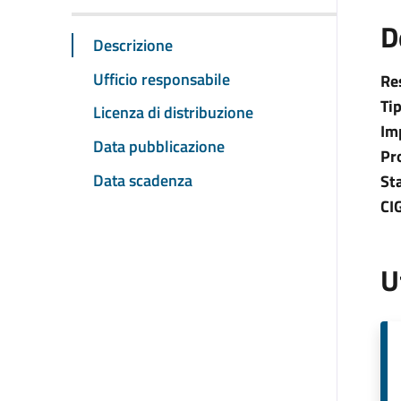
D
Descrizione
Ufficio responsabile
Re
Ti
Licenza di distribuzione
Im
Data pubblicazione
Pr
Data scadenza
St
CI
U