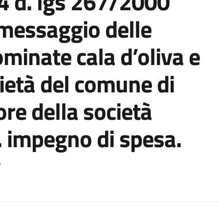
94 d. lgs 267/2000
rimessaggio delle
minate cala d’oliva e
rietà del comune di
ore della società
l. impegno di spesa.
o