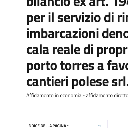
bilancio ex art. 1
per il servizio di 
imbarcazioni deno
cala reale di prop
porto torres a fav
cantieri polese sr
Dettaglio del documento
Affidamento in economia - affidamento dirett
INDICE DELLA PAGINA