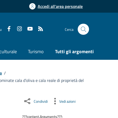
Accedi all'area personale
su
Cerca
culturale
Turismo
Tutti gli argomenti
a
/
minate cala d’oliva e cala reale di proprietà del
Condividi
Vedi azioni
???content.Arguments???: