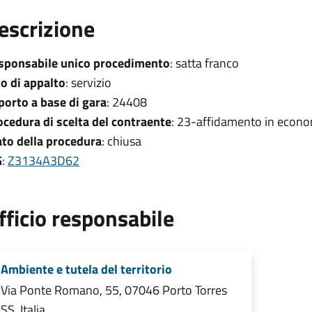
escrizione
sponsabile unico procedimento
: satta franco
po di appalto
: servizio
porto a base di gara
: 24408
ocedura di scelta del contraente
: 23-affidamento in econo
ato della procedura
: chiusa
G
:
Z3134A3D62
fficio responsabile
Ambiente e tutela del territorio
Via Ponte Romano, 55, 07046 Porto Torres
SS, Italia