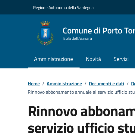
Vai ai contenuti
Vai al Footer
Regione Autonoma della Sardegna
Comune di Porto To
Isola dell’Asinara
Amministrazione
Novità
Servizi
Home
/
Amministrazione
/
Documenti e dati
/
D
Rinnovo abbonamento annuale al servizio ufficio stud
Rinnovo abbonam
servizio ufficio st