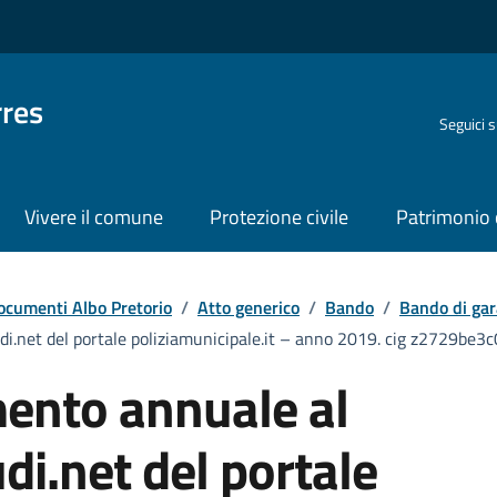
rres
Seguici 
Vivere il comune
Protezione civile
Patrimonio 
ocumenti Albo Pretorio
/
Atto generico
/
Bando
/
Bando di gar
i.net del portale poliziamunicipale.it – anno 2019. cig z2729be3c0 
ento annuale al
udi.net del portale