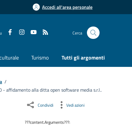
Accedi all'area personale
su
Cerca
culturale
Turismo
Tutti gli argomenti
a
/
- affidamento alla ditta open software media s.r.l..
Condividi
Vedi azioni
???content.Arguments???: