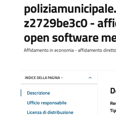
poliziamunicipale.
z2729be3c0 - affi
open software medi
Dettaglio del documento
Affidamento in economia - affidamento dirett
INDICE DELLA PAGINA
D
Descrizione
Ufficio responsabile
Re
Ti
Licenza di distribuzione