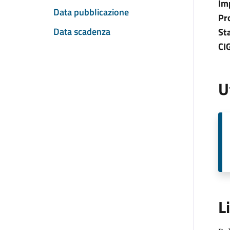
Im
Data pubblicazione
Pr
Data scadenza
St
CI
U
L