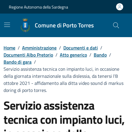
Vai ai contenuti
Vai al Footer
Regione Autonoma della Sardegna
Comune di Porto Torres
Home
/
Amministrazione
/
Documenti e dati
/
Documenti Albo Pretorio
/
Atto generico
/
Bando
/
Bando di gara
/
Servizio assistenza tecnica con impianto luci, in occasione
della giornata internazionale sulla dislessia, da tenersi l’8
ottobre 2021 - affidamento alla ditta video sound di markus
doring di porto torres.
Servizio assistenza
tecnica con impianto luci,