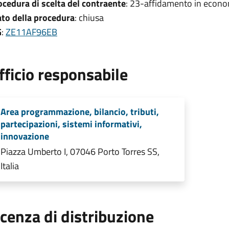
ocedura di scelta del contraente
: 23-affidamento in econo
ato della procedura
: chiusa
G
:
ZE11AF96EB
fficio responsabile
Area programmazione, bilancio, tributi,
partecipazioni, sistemi informativi,
innovazione
Piazza Umberto I, 07046 Porto Torres SS,
Italia
icenza di distribuzione