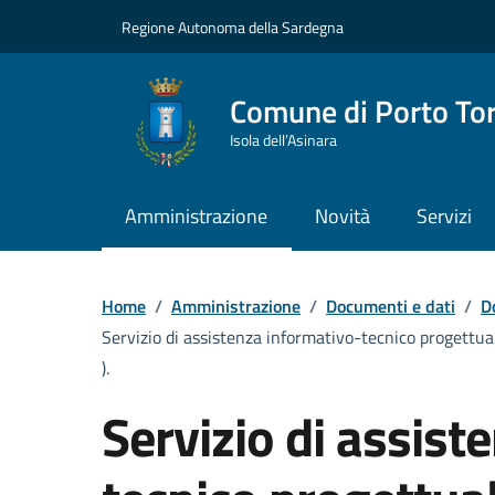
Vai ai contenuti
Vai al Footer
Regione Autonoma della Sardegna
Comune di Porto To
Isola dell’Asinara
Amministrazione
Novità
Servizi
Home
/
Amministrazione
/
Documenti e dati
/
D
Servizio di assistenza informativo-tecnico progettual
).
Servizio di assist