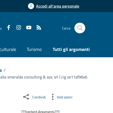
Accedi all'area personale
su
Cerca
culturale
Turismo
Tutti gli argomenti
a
/
 alla smeralda consulting & ass. srl ( cig ze11af96eb
Condividi
Vedi azioni
???content.Arguments???: