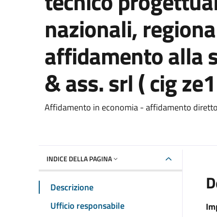
tecnico progettual
nazionali, regiona
affidamento alla 
& ass. srl ( cig ze
Dettaglio del documento
Affidamento in economia - affidamento dirett
INDICE DELLA PAGINA
D
Descrizione
Ufficio responsabile
Im