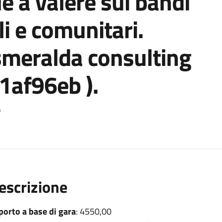
e a valere sui bandi
li e comunitari.
smeralda consulting
11af96eb ).
o
escrizione
porto a base di gara
: 4550,00