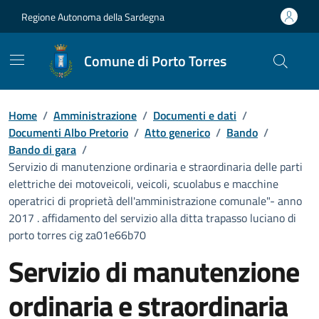
Vai ai contenuti
Vai al Footer
Regione Autonoma della Sardegna
Comune di Porto Torres
Home
/
Amministrazione
/
Documenti e dati
/
Documenti Albo Pretorio
/
Atto generico
/
Bando
/
Bando di gara
/
Servizio di manutenzione ordinaria e straordinaria delle parti
elettriche dei motoveicoli, veicoli, scuolabus e macchine
operatrici di proprietà dell'amministrazione comunale"- anno
2017 . affidamento del servizio alla ditta trapasso luciano di
porto torres cig za01e66b70
Servizio di manutenzione
ordinaria e straordinaria