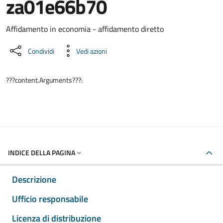
za01e66b70
Dettaglio del documento
Affidamento in economia - affidamento diretto
Condividi
Vedi azioni
???content.Arguments???:
INDICE DELLA PAGINA
Descrizione
Ufficio responsabile
Licenza di distribuzione