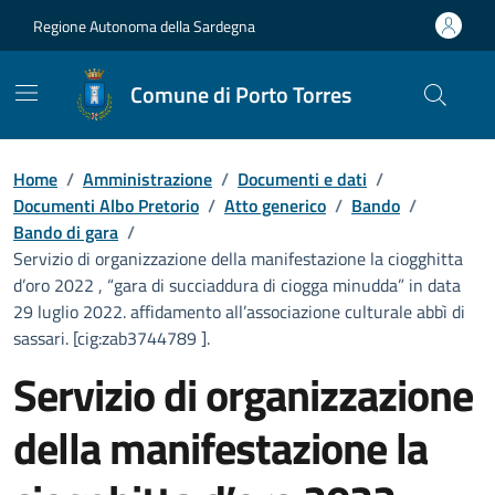
Vai ai contenuti
Vai al Footer
Regione Autonoma della Sardegna
Comune di Porto Torres
Home
/
Amministrazione
/
Documenti e dati
/
Documenti Albo Pretorio
/
Atto generico
/
Bando
/
Bando di gara
/
Servizio di organizzazione della manifestazione la ciogghitta
d’oro 2022 , “gara di succiaddura di ciogga minudda” in data
29 luglio 2022. affidamento all’associazione culturale abbì di
sassari. [cig:zab3744789 ].
Servizio di organizzazione
della manifestazione la