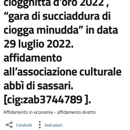
ciogghitta d’oro 2022 ,
“gara di succiaddura di
ciogga minudda” in data
29 luglio 2022.
affidamento
all’associazione culturale
abbì di sassari.
[cig:zab3744789 ].
Dettaglio del documento
Affidamento in economia - affidamento diretto
Condividi
Vedi azioni