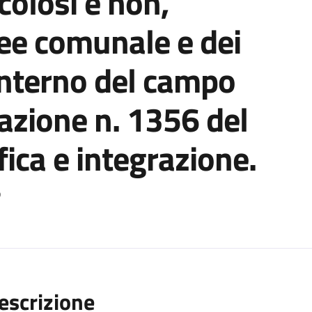
icolosi e non,
ee comunale e dei
l’interno del campo
zione n. 1356 del
ica e integrazione.
o
escrizione