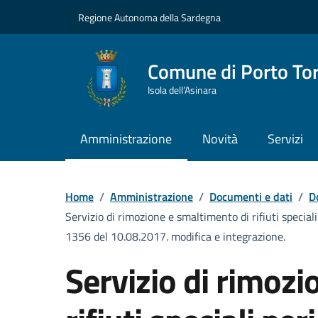
Vai ai contenuti
Vai al Footer
Regione Autonoma della Sardegna
Comune di Porto To
Isola dell’Asinara
Amministrazione
Novità
Servizi
Home
/
Amministrazione
/
Documenti e dati
/
D
Servizio di rimozione e smaltimento di rifiuti special
1356 del 10.08.2017. modifica e integrazione.
Servizio di rimoz