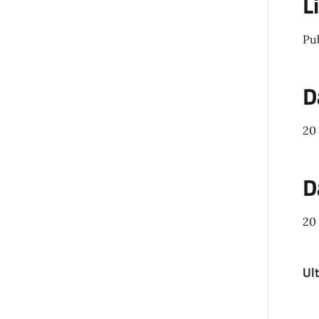
L
Pu
D
20
D
20
Ul