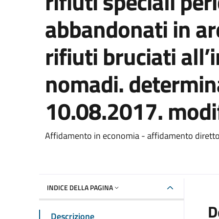
rifiuti speciali per
abbandonati in ar
rifiuti bruciati al
nomadi. determina
10.08.2017. modif
Dettaglio del documento
Affidamento in economia - affidamento dirett
INDICE DELLA PAGINA
D
Descrizione