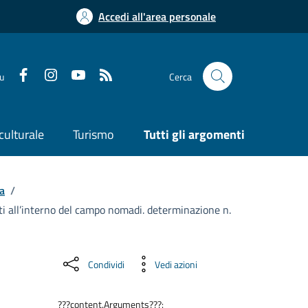
Accedi all'area personale
su
Cerca
culturale
Turismo
Tutti gli argomenti
a
/
ati all’interno del campo nomadi. determinazione n.
Condividi
Vedi azioni
???content.Arguments???: