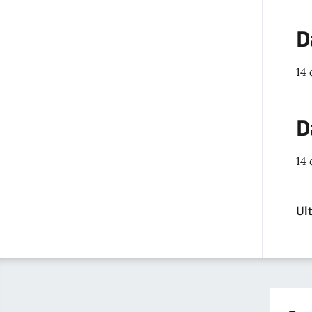
D
14
D
14
Ul