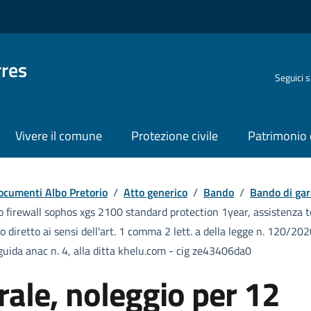
rres
Seguici 
Vivere il comune
Protezione civile
Patrimonio 
ocumenti Albo Pretorio
/
Atto generico
/
Bando
/
Bando di gar
 firewall sophos xgs 2100 standard protection 1year, assistenza t
diretto ai sensi dell'art. 1 comma 2 lett. a della legge n. 120/202
e guida anac n. 4, alla ditta khelu.com - cig ze43406da0
rale, noleggio per 12