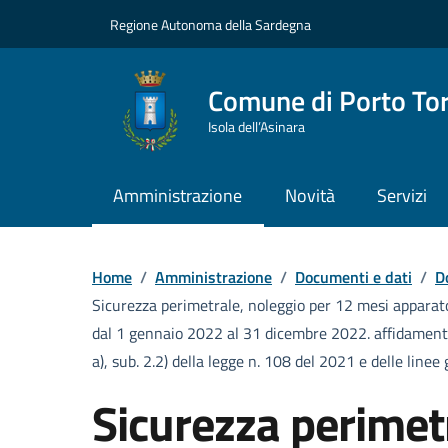
Vai ai contenuti
Vai al Footer
Regione Autonoma della Sardegna
Comune di Porto To
Isola dell’Asinara
Amministrazione
Novità
Servizi
Home
/
Amministrazione
/
Documenti e dati
/
D
Sicurezza perimetrale, noleggio per 12 mesi apparato
dal 1 gennaio 2022 al 31 dicembre 2022. affidamento 
a), sub. 2.2) della legge n. 108 del 2021 e delle line
Sicurezza perimet