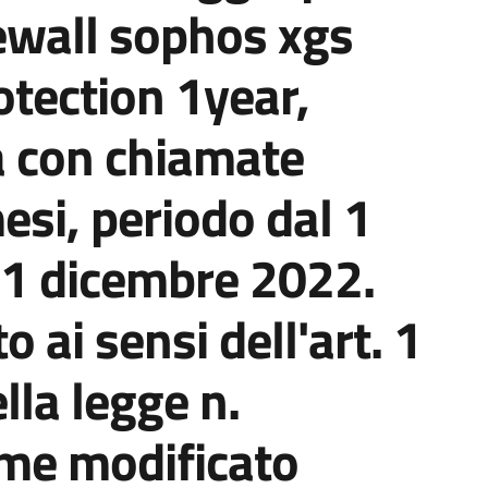
ewall sophos xgs
tection 1year,
a con chiamate
mesi, periodo dal 1
31 dicembre 2022.
 ai sensi dell'art. 1
lla legge n.
me modificato