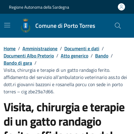
Vai ai contenuti
Vai al Footer
Regione Autonoma della Sardegna
Comune di Porto Torres
Home
/
Amministrazione
/
Documenti e dati
/
Documenti Albo Pretorio
/
Atto generico
/
Bando
/
Bando di gara
/
Visita, chirurgia e terapie di un gatto randagio ferito.
affidamento del servizio all’ambulatorio veterinario ass.to dei
dott.ri giovanni bazzoni e rosanella porcu con sede in porto
torres – cig zbe29a7d66.
Visita, chirurgia e terapie
di un gatto randagio