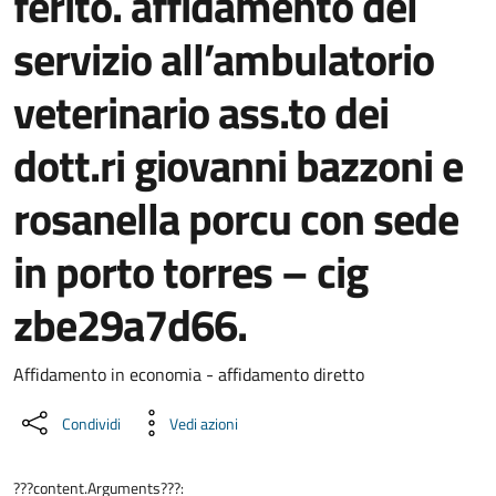
ferito. affidamento del
servizio all’ambulatorio
veterinario ass.to dei
dott.ri giovanni bazzoni e
rosanella porcu con sede
in porto torres – cig
zbe29a7d66.
Dettaglio del documento
Affidamento in economia - affidamento diretto
Condividi
Vedi azioni
???content.Arguments???: