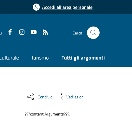
Accedi all'area personale
su
Cerca
culturale
Turismo
Tutti gli argomenti
Condividi
Vedi azioni
???content.Arguments???: