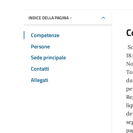
INDICE DELLA PAGINA
C
Competenze
Persone
So
18
Sede principale
No
Contatti
To
Allegati
du
pe
Re
li
de
se
pa