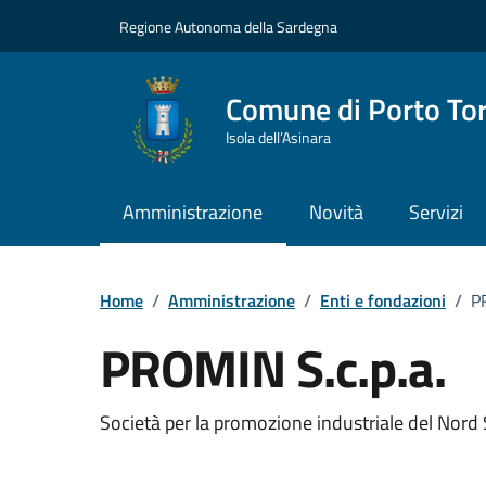
Vai ai contenuti
Vai al Footer
Regione Autonoma della Sardegna
Comune di Porto To
Isola dell’Asinara
Amministrazione
Novità
Servizi
Home
/
Amministrazione
/
Enti e fondazioni
/
P
PROMIN S.c.p.a.
Dettaglio dell'unità 
Società per la promozione industriale del Nord