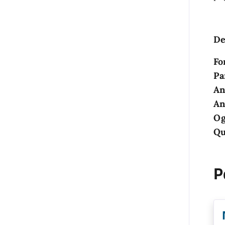
De
Fo
Pa
An
An
Og
Qu
P