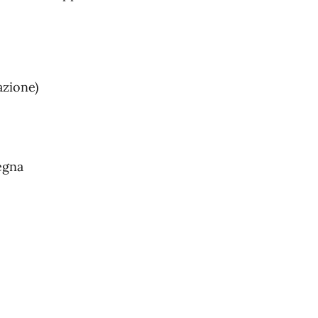
azione)
egna