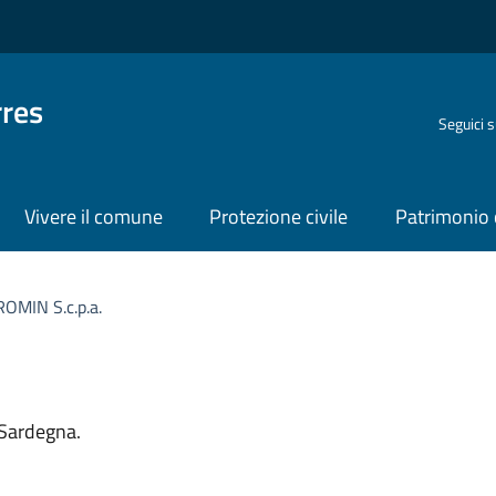
rres
Seguici 
Vivere il comune
Protezione civile
Patrimonio 
ROMIN S.c.p.a.
organizzativa
 Sardegna.