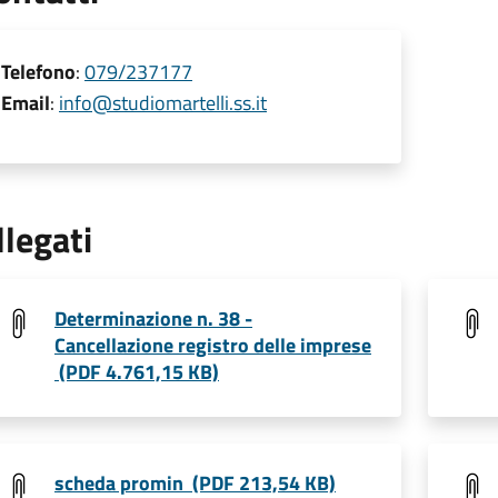
Telefono
:
079/237177
Email
:
info@studiomartelli.ss.it
llegati
Determinazione n. 38 -
Cancellazione registro delle imprese
(PDF 4.761,15 KB)
scheda promin (PDF 213,54 KB)