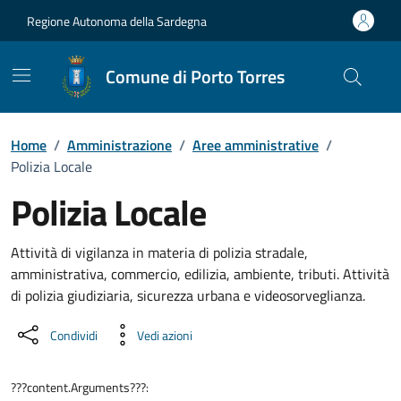
Vai ai contenuti
Vai al Footer
Regione Autonoma della Sardegna
Comune di Porto Torres
Home
/
Amministrazione
/
Aree amministrative
/
Polizia Locale
Polizia Locale
Dettaglio dell'unità organizzati
Attività di vigilanza in materia di polizia stradale,
amministrativa, commercio, edilizia, ambiente, tributi. Attività
di polizia giudiziaria, sicurezza urbana e videosorveglianza.
Condividi
Vedi azioni
???content.Arguments???: