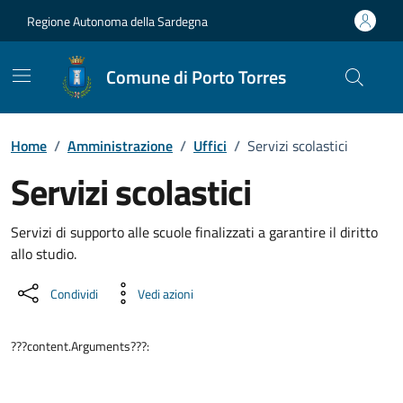
Vai ai contenuti
Vai al Footer
Regione Autonoma della Sardegna
Comune di Porto Torres
Home
/
Amministrazione
/
Uffici
/
Servizi scolastici
Servizi scolastici
Dettaglio dell'unità organizzati
Servizi di supporto alle scuole finalizzati a garantire il diritto
allo studio.
Condividi
Vedi azioni
???content.Arguments???: