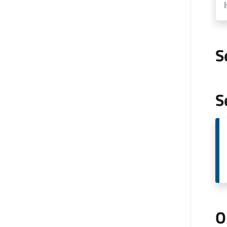
S
S
O