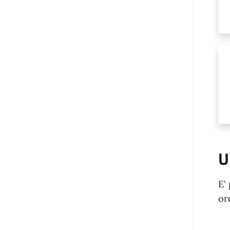
U
E'
or