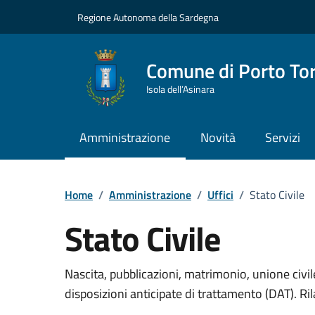
Vai ai contenuti
Vai al Footer
Regione Autonoma della Sardegna
Comune di Porto To
Isola dell’Asinara
Amministrazione
Novità
Servizi
Home
/
Amministrazione
/
Uffici
/
Stato Civile
Stato Civile
Dettaglio dell'unità 
Nascita, pubblicazioni, matrimonio, unione civil
disposizioni anticipate di trattamento (DAT). Rilasc