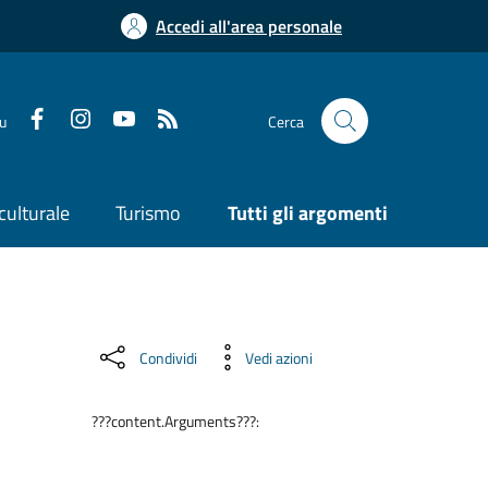
Accedi all'area personale
su
Cerca
culturale
Turismo
Tutti gli argomenti
Condividi
Vedi azioni
???content.Arguments???: