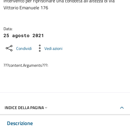
Dettagli della notizia
Intervento per ripristinare una condotta all'altezza di via
Vittorio Emanuele 176
Data:
25 agosto 2021
Condividi
Vedi azioni
???content.Arguments???:
INDICE DELLA PAGINA
Descrizione