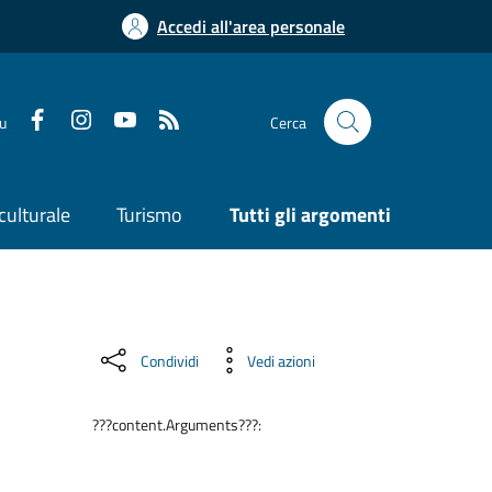
Accedi all'area personale
su
Cerca
culturale
Turismo
Tutti gli argomenti
Condividi
Vedi azioni
???content.Arguments???: