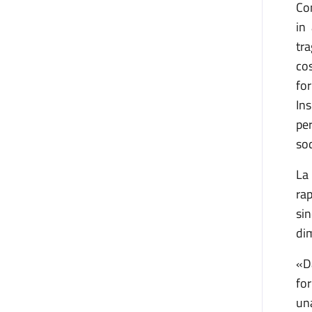
Co
in
tra
co
fo
In
pe
so
La
ra
si
di
«Da
fo
un