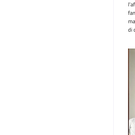
l’a
fa
ma
di