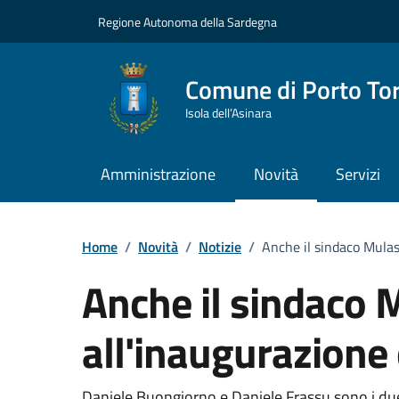
Vai ai contenuti
Vai al Footer
Regione Autonoma della Sardegna
Comune di Porto To
Isola dell’Asinara
Amministrazione
Novità
Servizi
Home
/
Novità
/
Notizie
/
Anche il sindaco Mulas
Anche il sindaco 
all'inaugurazione
Daniele Buongiorno e Daniele Frassu sono i due 