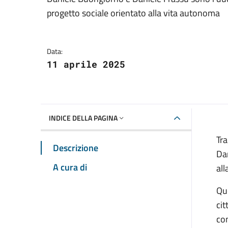
Dettagli della notizia
progetto sociale orientato alla vita autonoma
Data:
11 aprile 2025
INDICE DELLA PAGINA
Tra
Descrizione
Da
A cura di
al
Qu
ci
co