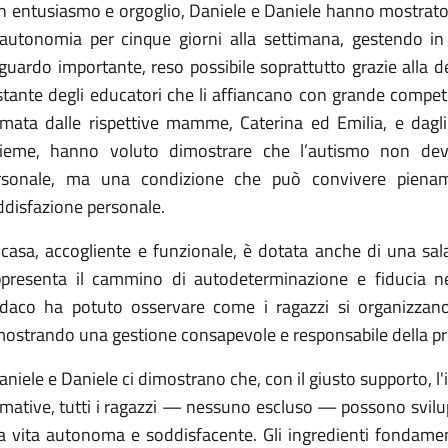
n entusiasmo e orgoglio, Daniele e Daniele hanno mostrato 
 autonomia per cinque giorni alla settimana, gestendo in
guardo importante, reso possibile soprattutto grazie alla 
stante degli educatori che li affiancano con grande compet
rmata dalle rispettive mamme, Caterina ed Emilia, e dag
sieme, hanno voluto dimostrare che l’autismo non deve
rsonale, ma una condizione che può convivere piename
ddisfazione personale.
 casa, accogliente e funzionale, è dotata anche di una sal
ppresenta il cammino di autodeterminazione e fiducia nell
ndaco ha potuto osservare come i ragazzi si organizzano
mostrando una gestione consapevole e responsabile della pro
niele e Daniele ci dimostrano che, con il giusto supporto, l'
rmative, tutti i ragazzi — nessuno escluso — possono svilu
a vita autonoma e soddisfacente. Gli ingredienti fondament