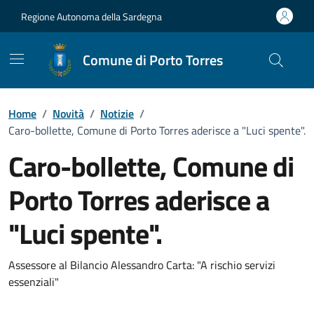
Vai ai contenuti
Vai al Footer
Regione Autonoma della Sardegna
Comune di Porto Torres
Home
/
Novità
/
Notizie
/
Caro-bollette, Comune di Porto Torres aderisce a "Luci spente".
Caro-bollette, Comune di
Porto Torres aderisce a
"Luci spente".
Dettagli della notizia
Assessore al Bilancio Alessandro Carta: "A rischio servizi
essenziali"