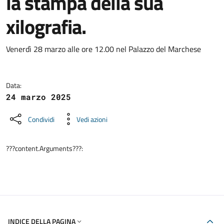
la stampa della sua
xilografia.
Dettagli della notizia
Venerdì 28 marzo alle ore 12.00 nel Palazzo del Marchese
Data:
24 marzo 2025
Condividi
Vedi azioni
???content.Arguments???:
INDICE DELLA PAGINA