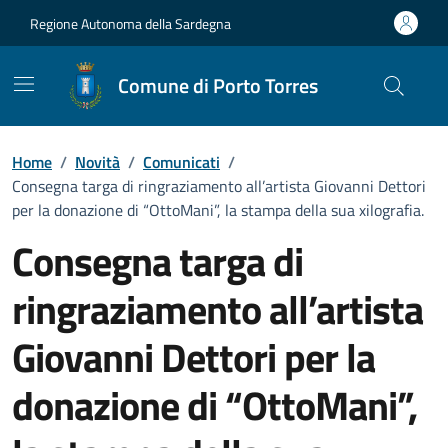
Vai ai contenuti
Vai al Footer
Regione Autonoma della Sardegna
Comune di Porto Torres
Home
/
Novità
/
Comunicati
/
Consegna targa di ringraziamento all’artista Giovanni Dettori
per la donazione di “OttoMani”, la stampa della sua xilografia.
Consegna targa di
ringraziamento all’artista
Giovanni Dettori per la
donazione di “OttoMani”,