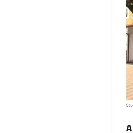
Scuo
A