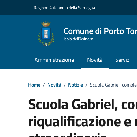
Vai ai contenuti
Vai al Footer
Regione Autonoma della Sardegna
Comune di Porto To
Isola dell’Asinara
Amministrazione
Novità
Servizi
Home
/
Novità
/
Notizie
/
Scuola Gabriel, complet
Scuola Gabriel, c
riqualificazione e