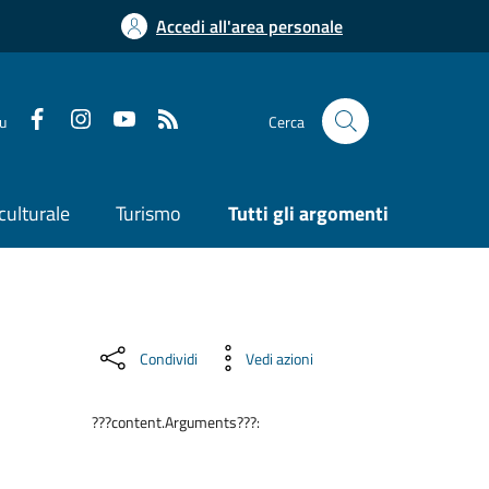
Accedi all'area personale
su
Cerca
culturale
Turismo
Tutti gli argomenti
Condividi
Vedi azioni
???content.Arguments???: