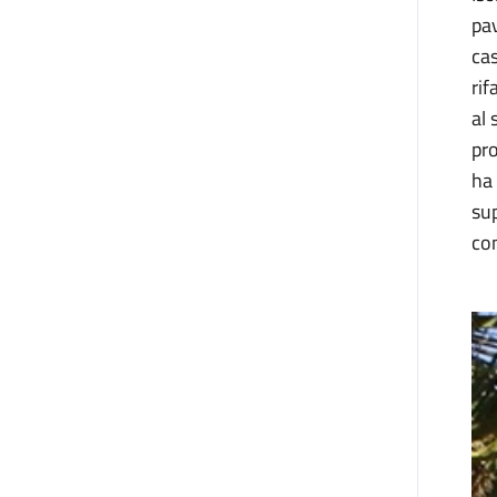
pav
cas
rif
al 
pr
ha 
sup
con