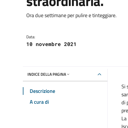
straordinaria.
Dettagli della notizia
Ora due settimane per pulire e tinteggiare.
Data:
10 novembre 2021
INDICE DELLA PAGINA
Si 
Descrizione
sar
A cura di
di 
pre
La 
Isc