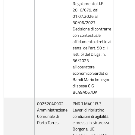
Regolamento U.E.
2016/679, dal
01.07.2026 al
30/06/2027
Decisione di contrarre
con contestuale
affidamento diretto ai
sensi dell'art. 50 c. 1
lett. b) del D.Lgs. n.
36/2023
all'operatore
economico Sardat di
Baroli Mario Impegno
di spesa CIG
BC49A067DA
00252040902
PNRR M4C1I3.3.
Amministrazione
Lavori di ripristino
Comunale di
condizioni di agibilità
Porto Torres
e messa in sicurezza
Borgona. UE