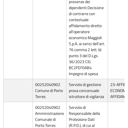
presenze dei
dipendenti Decisione
di contrarre con
contestuale
affidamento diretto
all'operatore
economico Maggioli
S.p.A. ai sensi dell’art.
76 comma 2 lett. b)
punto 3 del D.Lgs.
36/2023 CIG
BC2FEF0AB4
Impegno di spesa
00252040902
Servizio di gestione
23-AFFID
Comune di Porto
prova concorsuale
ECONOMIA
Torres
istruttore di vigilanza
AFFIDAME
00252040902
Servizio di
Amministrazione
Responsabile della
Comunale di
Protezione Dati
Porto Torres
(R.P.D.), di cui al