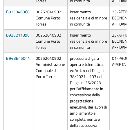
Torres
in comunità
AFFIDAME
B9258460C0
00252040902
Inserimento
23-AFFID
Comune Porto
residenziale di minore
ECONOMIA
Torres
in comunità
AFFIDAME
B93E21189C
00252040902
Inserimento
23-AFFID
Comune Porto
residenziale di minore
ECONOMIA
Torres
in comunità
AFFIDAME
B94BE45044
00252040902
procedura di gara
01-PROC
Amministrazione
aperta e telematica,
APERTA
Comunale di
ex Artt. 4 del D.Lgs. n.
Porto Torres
38/2021 e 193 del
D.Lgs. n. 36/2023
per l'affidamento in
concessione della
progettazione
esecutiva, dei lavori di
ampliamento e
completamento e
della successiva