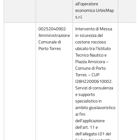
all'operatore
economico UrbisMap
s.r.l.
00252040902
Intervento di Messa
Amministrazione
in sicurezza del
Comunale di
costone roccioso
Porto Torres
ubicato tra l’Istituto
Tecnico Nautico e
Piazza Amsicora –
Comune di Porto
Torres – CUP
I28H22000610002.
Servizi di consulenza
e supporto
specialistico in
ambito giuslavoristico
ai fini
dell’applicazione
dell’art. 11 e
dell’allegato I.01 del