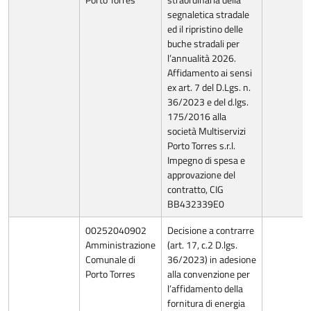
segnaletica stradale
ed il ripristino delle
buche stradali per
l’annualità 2026.
Affidamento ai sensi
ex art. 7 del D.Lgs. n.
36/2023 e del d.lgs.
175/2016 alla
società Multiservizi
Porto Torres s.r.l.
Impegno di spesa e
approvazione del
contratto, CIG
BB432339E0
00252040902
Decisione a contrarre
Amministrazione
(art. 17, c.2 D.lgs.
Comunale di
36/2023) in adesione
Porto Torres
alla convenzione per
l’affidamento della
fornitura di energia