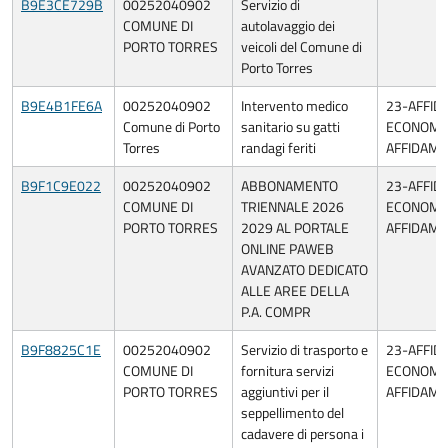
B9E3CE729B
00252040902
Servizio di
COMUNE DI
autolavaggio dei
PORTO TORRES
veicoli del Comune di
Porto Torres
B9E4B1FE6A
00252040902
Intervento medico
23-AFFID
Comune di Porto
sanitario su gatti
ECONOMIA
Torres
randagi feriti
AFFIDAME
B9F1C9E022
00252040902
ABBONAMENTO
23-AFFID
COMUNE DI
TRIENNALE 2026
ECONOMIA
PORTO TORRES
2029 AL PORTALE
AFFIDAME
ONLINE PAWEB
AVANZATO DEDICATO
ALLE AREE DELLA
P.A. COMPR
B9F8825C1E
00252040902
Servizio di trasporto e
23-AFFID
COMUNE DI
fornitura servizi
ECONOMIA
PORTO TORRES
aggiuntivi per il
AFFIDAME
seppellimento del
cadavere di persona i