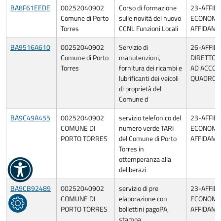
BA8F61EEDE
00252040902
Corso di formazione
23-AFFID
Comune di Porto
sulle novità del nuovo
ECONOMIA
Torres
CCNL Funzioni Locali
AFFIDAME
BA9516A610
00252040902
Servizio di
26-AFFI
Comune di Porto
manutenzioni,
DIRETTO 
Torres
fornitura dei ricambi e
AD ACCO
lubrificanti dei veicoli
QUADRO/
di proprietà del
Comune d
BA9C49A455
00252040902
servizio telefonico del
23-AFFID
COMUNE DI
numero verde TARI
ECONOMIA
PORTO TORRES
del Comune di Porto
AFFIDAME
Torres in
ottemperanza alla
deliberazi
BA9CB92489
00252040902
servizio di pre
23-AFFID
COMUNE DI
elaborazione con
ECONOMIA
PORTO TORRES
bollettini pagoPA,
AFFIDAME
stampa,