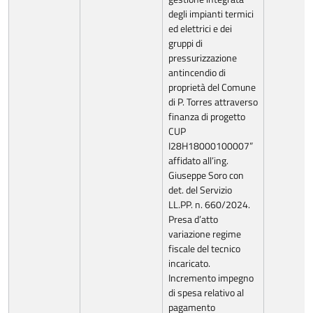
degli impianti termici
ed elettrici e dei
gruppi di
pressurizzazione
antincendio di
proprietà del Comune
di P. Torres attraverso
finanza di progetto
CUP
I28H18000100007”
affidato all’ing.
Giuseppe Soro con
det. del Servizio
LL.PP. n. 660/2024.
Presa d’atto
variazione regime
fiscale del tecnico
incaricato.
Incremento impegno
di spesa relativo al
pagamento