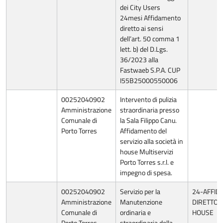
dei City Users
24mesi Affidamento
diretto ai sensi
dell’art. 50 comma 1
lett. b) del D.Lgs.
36/2023 alla
Fastwaeb S.P.A. CUP
I55B25000550006
00252040902
Intervento di pulizia
Amministrazione
straordinaria presso
Comunale di
la Sala Filippo Canu.
Porto Torres
Affidamento del
servizio alla società in
house Multiservizi
Porto Torres s.r.l. e
impegno di spesa.
00252040902
Servizio per la
24-AFFI
Amministrazione
Manutenzione
DIRETTO A
Comunale di
ordinaria e
HOUSE
Porto Torres
straordinaria della