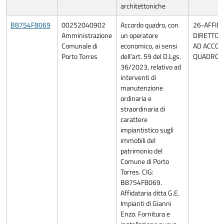
architettoniche
B8754F8069
00252040902
Accordo quadro, con
26-AFFI
Amministrazione
un operatore
DIRETTO 
Comunale di
economico, ai sensi
AD ACCO
Porto Torres
dell’art. 59 del D.Lgs.
QUADRO/
36/2023, relativo ad
interventi di
manutenzione
ordinaria e
straordinaria di
carattere
impiantistico sugli
immobili del
patrimonio del
Comune di Porto
Torres. CIG:
B8754F8069.
Affidataria ditta G.E.
Impianti di Gianni
Enzo. Fornitura e