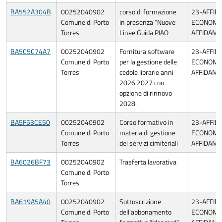
BA552A304B
00252040902
corso di formazione
23-AFFID
Comune di Porto
in presenza “Nuove
ECONOMIA
Torres
Linee Guida PIAO
AFFIDAME
BA5C5C74A7
00252040902
Fornitura software
23-AFFID
Comune di Porto
per la gestione delle
ECONOMIA
Torres
cedole librarie anni
AFFIDAME
2026 2027 con
opzione di rinnovo
2028.
BA5F53CE50
00252040902
Corso formativo in
23-AFFID
Comune di Porto
materia di gestione
ECONOMIA
Torres
dei servizi cimiteriali
AFFIDAME
BA6026BF73
00252040902
Trasferta lavorativa
Comune di Porto
Torres
BA619A5A40
00252040902
Sottoscrizione
23-AFFID
Comune di Porto
dell’abbonamento
ECONOMIA