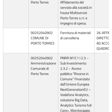
Porto Torres
Affidamento del
servizio alla società in
house Multiservizi
Porto Torres s.r.l. e
impegno di spesa.
00252040902
Fornitura di materiali
26-AFFI
COMUNE DI
di cancelleria
DIRETTO 
PORTO TORRES
AD ACCO
QUADRO/
00252040902
PNRR M1C1 I 2.3 –
Amministrazione
Sub Investimento
Comunale di
2.3.2 – Avviso
Porto Torres
pubblico “Risorse in
Comune” Finanziato
dall’Unione Europea
NextGenerationEU –
Vodafone Analytics,
soluzione Big Data,
Analytics Turismo full
Core+, Monitoraggio