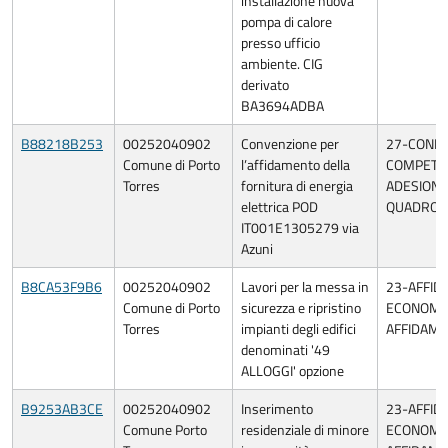
installazione nuova
pompa di calore
presso ufficio
ambiente. CIG
derivato
BA3694ADBA
B88218B253
00252040902
Convenzione per
27-CONF
Comune di Porto
l’affidamento della
COMPETIT
Torres
fornitura di energia
ADESIONE
elettrica POD
QUADRO/
IT001E1305279 via
Azuni
B8CA53F9B6
00252040902
Lavori per la messa in
23-AFFID
Comune di Porto
sicurezza e ripristino
ECONOMIA
Torres
impianti degli edifici
AFFIDAME
denominati '49
ALLOGGI' opzione
B9253AB3CE
00252040902
Inserimento
23-AFFID
Comune Porto
residenziale di minore
ECONOMIA