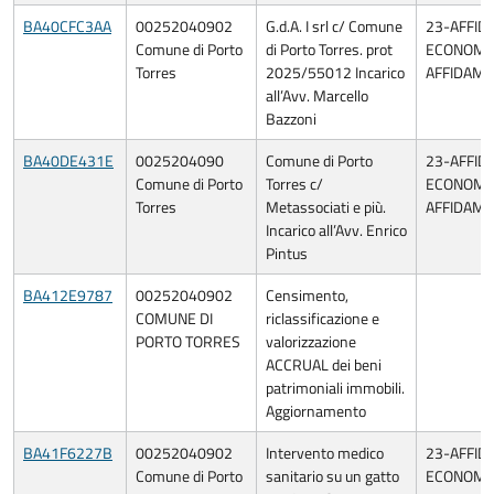
BA40CFC3AA
00252040902
G.d.A. I srl c/ Comune
23-AFFID
Comune di Porto
di Porto Torres. prot
ECONOMIA
Torres
2025/55012 Incarico
AFFIDAME
all’Avv. Marcello
Bazzoni
BA40DE431E
0025204090
Comune di Porto
23-AFFID
Comune di Porto
Torres c/
ECONOMIA
Torres
Metassociati e più.
AFFIDAME
Incarico all’Avv. Enrico
Pintus
BA412E9787
00252040902
Censimento,
COMUNE DI
riclassificazione e
PORTO TORRES
valorizzazione
ACCRUAL dei beni
patrimoniali immobili.
Aggiornamento
BA41F6227B
00252040902
Intervento medico
23-AFFID
Comune di Porto
sanitario su un gatto
ECONOMIA