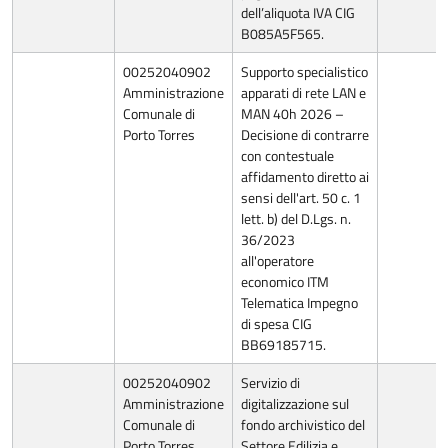
dell’aliquota IVA CIG
B085A5F565.
00252040902
Supporto specialistico
Amministrazione
apparati di rete LAN e
Comunale di
MAN 40h 2026 –
Porto Torres
Decisione di contrarre
con contestuale
affidamento diretto ai
sensi dell'art. 50 c. 1
lett. b) del D.Lgs. n.
36/2023
all'operatore
economico ITM
Telematica Impegno
di spesa CIG
BB69185715.
00252040902
Servizio di
Amministrazione
digitalizzazione sul
Comunale di
fondo archivistico del
Porto Torres
Settore Edilizia e