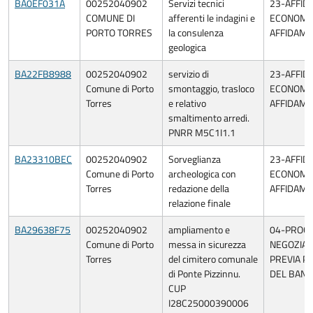
BA0EF031A
00252040902
Servizi tecnici
23-AFFID
COMUNE DI
afferenti le indagini e
ECONOMIA
PORTO TORRES
la consulenza
AFFIDAME
geologica
BA22FB8988
00252040902
servizio di
23-AFFID
Comune di Porto
smontaggio, trasloco
ECONOMIA
Torres
e relativo
AFFIDAME
smaltimento arredi.
PNRR M5C1I1.1
BA23310BEC
00252040902
Sorveglianza
23-AFFID
Comune di Porto
archeologica con
ECONOMIA
Torres
redazione della
AFFIDAME
relazione finale
BA29638F75
00252040902
ampliamento e
04-PROC
Comune di Porto
messa in sicurezza
NEGOZIAT
Torres
del cimitero comunale
PREVIA P
di Ponte Pizzinnu.
DEL BAN
CUP
I28C25000390006