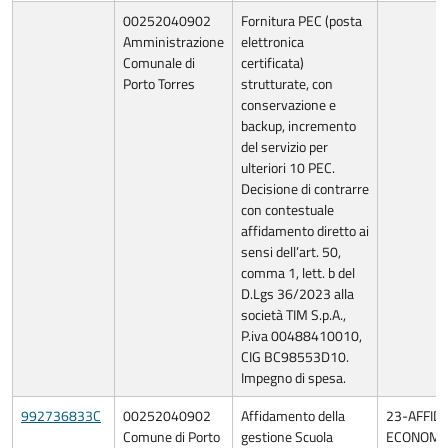
00252040902
Fornitura PEC (posta
Amministrazione
elettronica
Comunale di
certificata)
Porto Torres
strutturate, con
conservazione e
backup, incremento
del servizio per
ulteriori 10 PEC.
Decisione di contrarre
con contestuale
affidamento diretto ai
sensi dell’art. 50,
comma 1, lett. b del
D.Lgs 36/2023 alla
società TIM S.p.A.,
P.iva 00488410010,
CIG BC98553D10.
Impegno di spesa.
992736833C
00252040902
Affidamento della
23-AFFID
Comune di Porto
gestione Scuola
ECONOMIA