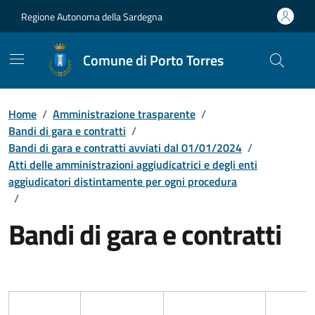
Vai ai contenuti
Vai al Footer
Regione Autonoma della Sardegna
Comune di Porto Torres
Home
/
Amministrazione trasparente
/
Bandi di gara e contratti
/
Bandi di gara e contratti avviati dal 01/01/2024
/
Atti delle amministrazioni aggiudicatrici e degli enti
aggiudicatori distintamente per ogni procedura
/
Bandi di gara e contratti
Dettaglio Amministrazione Trasparente