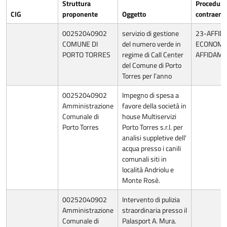
Struttura
Procedura 
CIG
proponente
Oggetto
contraent
00252040902
servizio di gestione
23-AFFID
COMUNE DI
del numero verde in
ECONOMIA
PORTO TORRES
regime di Call Center
AFFIDAME
del Comune di Porto
Torres per l’anno
00252040902
Impegno di spesa a
Amministrazione
favore della società in
Comunale di
house Multiservizi
Porto Torres
Porto Torres s.r.l. per
analisi suppletive dell'
acqua presso i canili
comunali siti in
località Andriolu e
Monte Rosè.
00252040902
Intervento di pulizia
Amministrazione
straordinaria presso il
Comunale di
Palasport A. Mura.