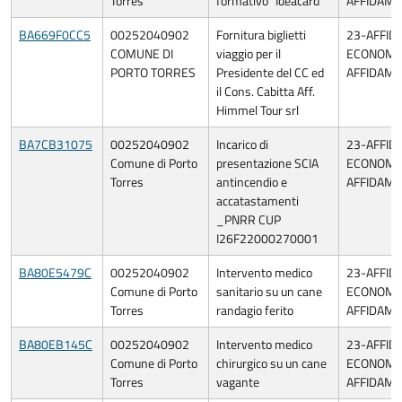
Torres
formativo “Ideacard”
AFFIDAME
BA669F0CC5
00252040902
Fornitura biglietti
23-AFFID
COMUNE DI
viaggio per il
ECONOMIA
PORTO TORRES
Presidente del CC ed
AFFIDAME
il Cons. Cabitta Aff.
Himmel Tour srl
BA7CB31075
00252040902
Incarico di
23-AFFID
Comune di Porto
presentazione SCIA
ECONOMIA
Torres
antincendio e
AFFIDAME
accatastamenti
_PNRR CUP
I26F22000270001
BA80E5479C
00252040902
Intervento medico
23-AFFID
Comune di Porto
sanitario su un cane
ECONOMIA
Torres
randagio ferito
AFFIDAME
BA80EB145C
00252040902
Intervento medico
23-AFFID
Comune di Porto
chirurgico su un cane
ECONOMIA
Torres
vagante
AFFIDAME