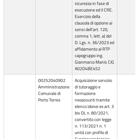
sicurezza in fase di
esecuzione ed il CRE.
Esercizio della
clausola di opzione ai
sensi dell’art. 120,
comma 1, lett. a) del
D. Lgs. n. 36/2023 ed
affidamento al RTP
capogruppo ing.
Gianmarco Manis CIG
A02D4BE452
00252040902
Acquisizione servizio
Amministrazione
di tutoraggio e
Comunale di
formazione
Porto Torres
neoassunti tramite
elenco idonei ex art. 3
bis DL n. 80/2021,
convertito con legge
n. 113/2021 n. 1
unità con profilo di
Funzionario tecnico.