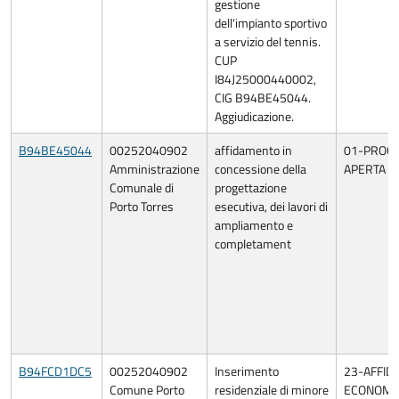
gestione
dell'impianto sportivo
a servizio del tennis.
CUP
I84J25000440002,
CIG B94BE45044.
Aggiudicazione.
B94BE45044
00252040902
affidamento in
01-PROC
Amministrazione
concessione della
APERTA
Comunale di
progettazione
Porto Torres
esecutiva, dei lavori di
ampliamento e
completament
B94FCD1DC5
00252040902
Inserimento
23-AFFID
Comune Porto
residenziale di minore
ECONOMIA