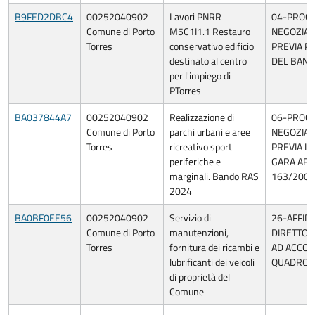
B9FED2DBC4
00252040902
Lavori PNRR
04-PROC
Comune di Porto
M5C1I1.1 Restauro
NEGOZIAT
Torres
conservativo edificio
PREVIA P
destinato al centro
DEL BAN
per l'impiego di
PTorres
BA037844A7
00252040902
Realizzazione di
06-PROC
Comune di Porto
parchi urbani e aree
NEGOZIAT
Torres
ricreativo sport
PREVIA IN
periferiche e
GARA ART.
marginali. Bando RAS
163/2006
2024
BA0BF0EE56
00252040902
Servizio di
26-AFFI
Comune di Porto
manutenzioni,
DIRETTO 
Torres
fornitura dei ricambi e
AD ACCO
lubrificanti dei veicoli
QUADRO/
di proprietà del
Comune