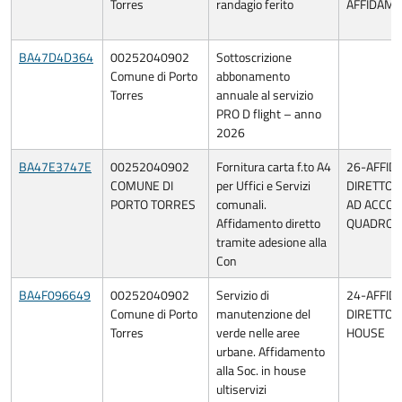
Torres
randagio ferito
AFFIDAME
BA47D4D364
00252040902
Sottoscrizione
Comune di Porto
abbonamento
Torres
annuale al servizio
PRO D flight – anno
2026
BA47E3747E
00252040902
Fornitura carta f.to A4
26-AFFI
COMUNE DI
per Uffici e Servizi
DIRETTO 
PORTO TORRES
comunali.
AD ACCO
Affidamento diretto
QUADRO/
tramite adesione alla
Con
BA4F096649
00252040902
Servizio di
24-AFFI
Comune di Porto
manutenzione del
DIRETTO A
Torres
verde nelle aree
HOUSE
urbane. Affidamento
alla Soc. in house
ultiservizi