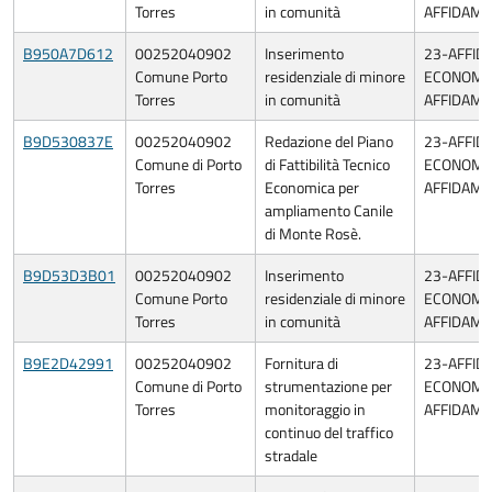
Torres
in comunità
AFFIDAME
B950A7D612
00252040902
Inserimento
23-AFFID
Comune Porto
residenziale di minore
ECONOMIA
Torres
in comunità
AFFIDAME
B9D530837E
00252040902
Redazione del Piano
23-AFFID
Comune di Porto
di Fattibilità Tecnico
ECONOMIA
Torres
Economica per
AFFIDAME
ampliamento Canile
di Monte Rosè.
B9D53D3B01
00252040902
Inserimento
23-AFFID
Comune Porto
residenziale di minore
ECONOMIA
Torres
in comunità
AFFIDAME
B9E2D42991
00252040902
Fornitura di
23-AFFID
Comune di Porto
strumentazione per
ECONOMIA
Torres
monitoraggio in
AFFIDAME
continuo del traffico
stradale