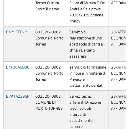
Torres Cultura
Civica di Musica F. De
AFFIDAME
Sport Turismo
Andrè e Sala prove
2026/2029 opzione
rinnov
B475EEE77
00252040902
Servizio di
23-AFFID
Comune di Porto
realizzazione di uno
ECONOMIA
Torres
spettacolo di canti a
AFFIDAME
chitarra e canti
sassaresi
B4F3CA6D86
00252040902
servizio di formazione
23-AFFID
Comune di Porto
in house in materia di
ECONOMIA
Torres
Privacy e
AFFIDAME
trattamento dei dati
B7A1A2396F
00252040902
Servizi tecnici
23-AFFID
COMUNE DI
afferenti Direzione
ECONOMIA
PORTO TORRES
lavori ed CSE
AFFIDAME
Interventi
abbattimento
barriere