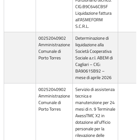
CIG:B9C646CB5F
Liquidazione fattura
all’ASMEFORM
S.C.R.L.
00252040902
Determinazione di
Amministrazione
liquidazione alla
Comunale di
Società Cooperativa
Porto Torres
Sociale a.r.l. ABEM di
Cagliari – CIG:
BA90615B92 –
mese di aprile 2026
00252040902
Servizio di assistenza
Amministrazione
tecnica e
Comunale di
manutenzione per 24
Porto Torres
mesi di n. 9 Terminale
AxessTMC X2 in
dotazione all'ufficio
personale per la
rilevazione delle