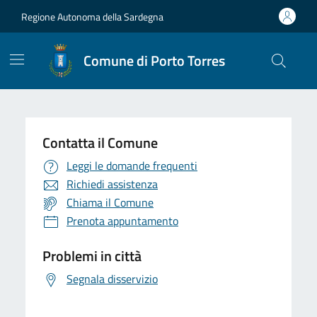
Vai ai contenuti
Vai al Footer
Regione Autonoma della Sardegna
Comune di Porto Torres
Contatta il Comune
Leggi le domande frequenti
Richiedi assistenza
Chiama il Comune
Prenota appuntamento
Problemi in città
Segnala disservizio