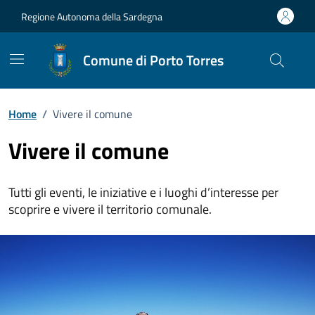
Vai ai contenuti
Vai al Footer
Regione Autonoma della Sardegna
Comune di Porto Torres
Home
/
Vivere il comune
Vivere il comune
Tutti gli eventi, le iniziative e i luoghi d’interesse per
scoprire e vivere il territorio comunale.