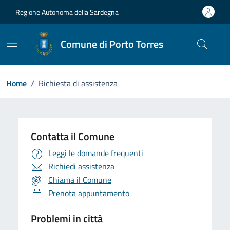
Vai ai contenuti
Vai al Footer
Regione Autonoma della Sardegna
Comune di Porto Torres
Home
/
Richiesta di assistenza
Contatta il Comune
Leggi le domande frequenti
Richiedi assistenza
Chiama il Comune
Prenota appuntamento
Problemi in città