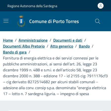
Vai ai contenuti
Vai al Footer
Regione Autonoma della Sardegna
Comune di Porto Torres
Home
/
Amministrazione
/
Documenti e dati
/
Documenti Albo Pretorio
/
Atto generico
/
Bando
/
Bando di gara
/
Fornitura di energia elettrica e dei servizi connessi per le
pubbliche amministrazioni, ai sensi dell’art. 26, legge 23
dicembre 1999 n. 488 e s.m.i. e dell’articolo 58, legge 23
dicembre 2000 n. 388 - edizione 17 - id 2155 cig: 7911176cf3
– cig derivato: 8272514682 per alcuni stabili comunali -
adesione alla conv. consip s.p.a. denominata “energia elettrica
17 – lotto n. 7 sardegna liguria. – impegno di spesa