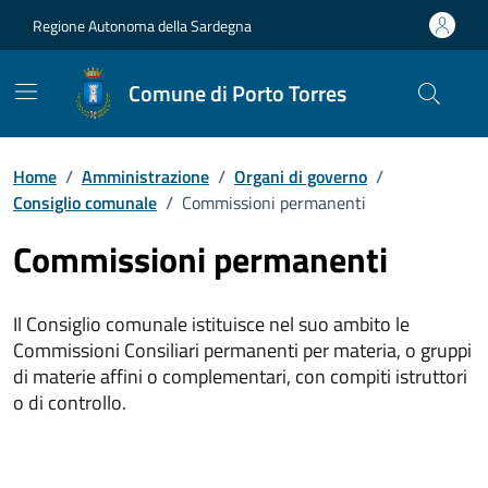
Vai ai contenuti
Vai al Footer
Regione Autonoma della Sardegna
Comune di Porto Torres
Home
/
Amministrazione
/
Organi di governo
/
Consiglio comunale
/
Commissioni permanenti
Commissioni permanenti
Il Consiglio comunale istituisce nel suo ambito le
Commissioni Consiliari permanenti per materia, o gruppi
di materie affini o complementari, con compiti istruttori
o di controllo.