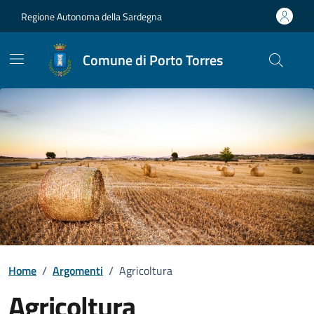
Vai ai contenuti
Vai al Footer
Regione Autonoma della Sardegna
Comune di Porto Torres
Home
/
Argomenti
/
Agricoltura
Agricoltura