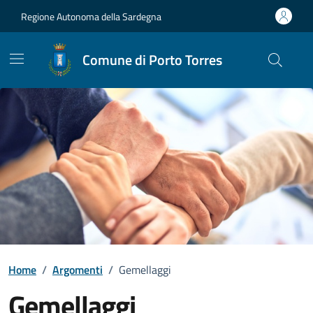
Vai ai contenuti
Vai al Footer
Regione Autonoma della Sardegna
Comune di Porto Torres
Home
/
Argomenti
/
Gemellaggi
Gemellaggi